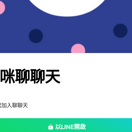
咪聊聊天
起加入聊聊天
以LINE開啟