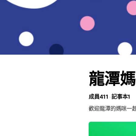
龍潭媽
成員411
記事本1
歡迎龍潭的媽咪一