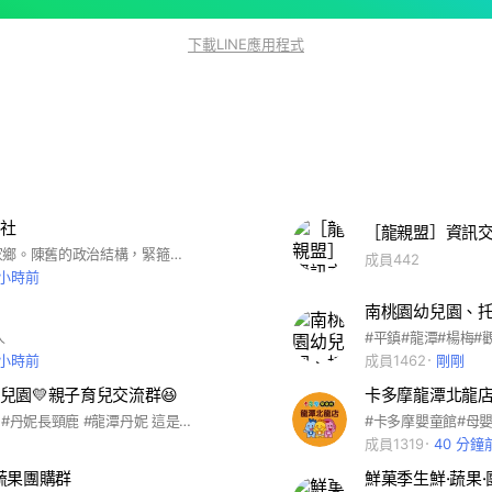
下載LINE應用程式
社
［龍親盟］資訊
龍潭，我的家鄉。陳舊的政治結構，緊箍著龍潭的發展。一直期盼家鄉有更好的環境，有年輕人留下來打拚的理由。 「改變不容易」但總要有人起身努力。龍潭的未來，後生人，不能再缺席。 龍潭起飛 展望未來 我知道這條路是艱辛的
成員442
 小時前
人
 小時前
成員1462
剛剛
兒園💛親子育兒交流群😆
卡多摩龍潭北龍店
#龍潭幼兒園 #丹妮長頸鹿 #龍潭丹妮 這是單純由家長創立的群組🥹 歡迎有寶貝讀丹妮的家長們一起進來聊聊聊天，分享資訊💛
成員1319
40 分鐘
蔬果團購群