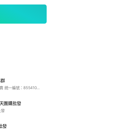
購群
營業人名稱：汎米拍賣 統一編號：85541029 新進人員 (#)請認真一個一個字讀 記事本都有批價商品 可自行去參考 裡面圖文-影片都可複製使用 結單日為每禮拜二-五 禮拜二結單 出貨日為禮拜三、四 禮拜五結單 出貨日為禮拜一、二 到貨日約2-3天 結單完當天可追加 禮拜二.五22：00截止結單-追加 混搭商品一件20公斤內運費一律200 #重點來了# #請認真看# 產品有的會自行真空分裝 請大家下單。 看清楚規格重量 考慮清楚在下單 重量規格都寫的很清楚 😏完美主義者請繞道😒 🙏囉哩八嗦者請繞道🙏 (#)貼心提醒(#) 各位團主們 從我這邊直接出貨到你們客人手中的單 寄件人要改你們的資料 要記得跟我說哦
每一天團購批發
批發
批發