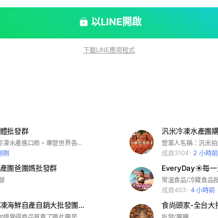
以LINE開啟
下載LINE應用程式
體批發群
汎米冷凍水產團
本身是活體 冷凍水產進口商。專營世界各國活體冷凍水產批發
剛剛
成員3104
2 小時前
產團爸團媽批發群
EveryDay☀️
發
常溫食品/冷藏食品
成員493
4 小時前
中央水產冷凍海鮮自產自銷大批發團購網
食尚頭家-全台大
團結力量大.你總覺得商品買貴了嗎此團是結合各團購批發客的力量.有量才有價.直接跟工廠.貿易商買貨.製造雙贏局面.）
批發/團購