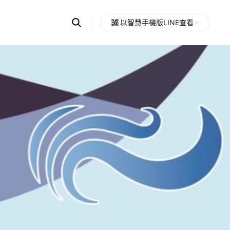
Search
以智慧手機版LINE查看
OpenChats
Open
or
search
messages
area