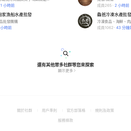
21 小時前
成員265
2 小時前
自家漁船水產批發
鱻爸冷凍水產批
品批發團購
 小時前
成員1062
43 分鐘
還有其他眾多社群等您來探索
顯示更多
(Open
(Open
(Open
(Open
關於社群
用戶準則
官方部落格
規則及政策
in
in
in
in
(Open
服務條款
a
a
a
a
in
new
new
new
new