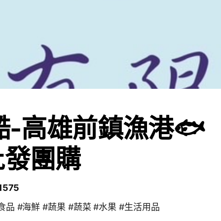
畇澔-高雄前鎮漁港🐟
批發團購
575
食品 #海鮮 #蔬果 #蔬菜 #水果 #生活用品