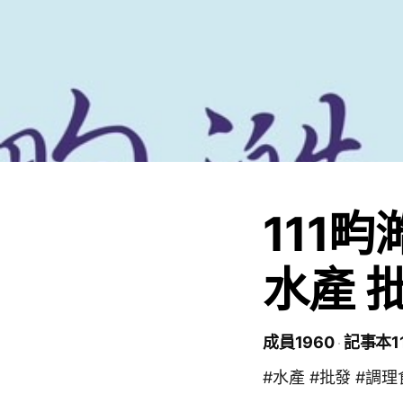
111
水產 
成員1960
記事本11
#水產 #批發 #調理