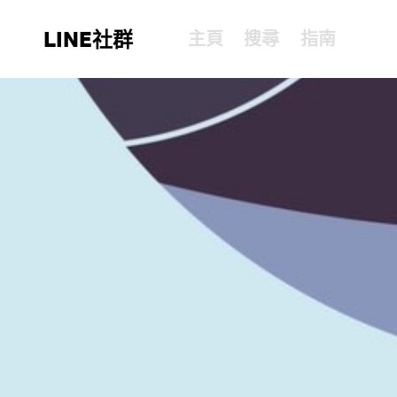
LINE社群
主頁
搜尋
指南