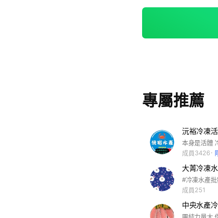
專屬推薦
沅裕冷凍活
成員3426
大菁冷凍水
#冷凍水產批
成員251