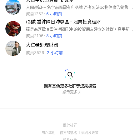
入團須知～ 名字前面需有店品牌 否者無法po物件廣告銷售 #台中#逢甲#不動產#投資#買房#賣房#西屯#台中限定#一中#七期#豪宅#北區#北屯#南屯#西區#中區#南區#太平#大里#
成員1262
6 小時前
(2群)當沖隔日沖專區 - 股票投資理財
這是為喜歡 #當沖 #隔日沖 的投資朋友建立的社群，高手新手齊聚一堂，教學相長，玩個痛快。 #股海量
成員2196
8 小時前
大仁老師理財圈
成員3526
2 小時前
還有其他眾多社群等您來探索
顯示更多
(Open
關於社群
in
(Open
(Open
(Open
用戶準則
官方部落格
規則及政策
a
in
in
in