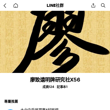
Go
share
se
LINE社群
back
to
home
廖致遠明牌研究社X56
成員124
記事本1
專屬推薦
大台中房屋買賣*好屋網