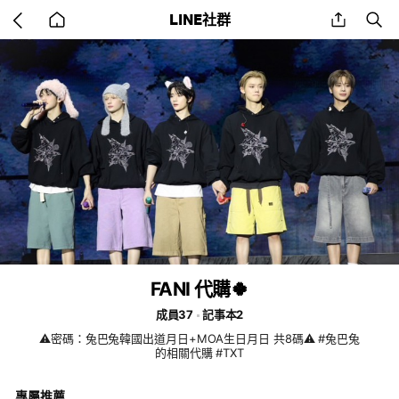
Go
share
se
LINE社群
back
to
home
FANI 代購🍀
成員37
記事本2
⚠️密碼：兔巴兔韓國出道月日+MOA生日月日 共8碼⚠️ #兔巴兔
的相關代購 #TXT
專屬推薦