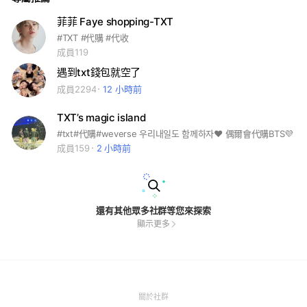
菲菲 Faye shopping-TXT
#TXT #代購 #代收
成員119
遇到txt錢包就空了
成員2294
12 小時前
TXT’s magic island
#txt#代購#weverse 우리내일도 함께하자❤️ 偶爾會代購BTS💜
成員159
2 小時前
還有其他眾多社群等您來探索
顯示更多
(Open
關於社群