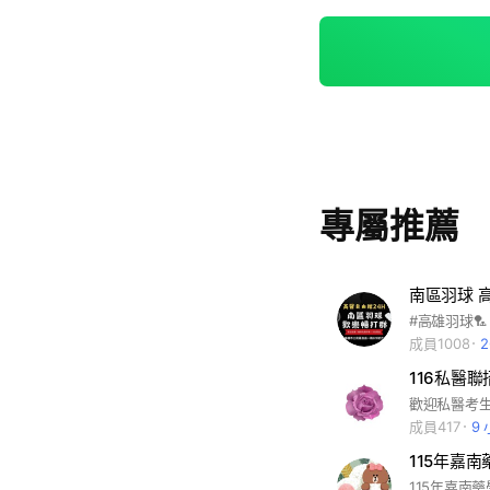
專屬推薦
南區羽球 
#高雄羽球🏸
成員1008
116私醫
成員417
9
115年嘉
115年嘉南