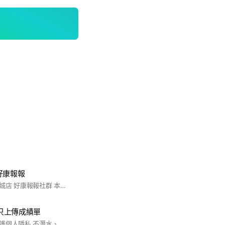
好康報報
歡迎加入屈臣氏新坎城店 好康報報社群 本社群會不定時PO出屈臣氏好康優惠訊息，以利您 隨時掌握門市最新活動與促銷資訊！ 這是一個公開的社群，要麻煩大家遵守注意事項(版 規）如下： 1. 加入後，可點選「設定」＞「關閉提醒」 為避免影響大家休息，社群發送及回覆訊息時間為早上11點-晚上9點，若於時段外有任何問題，可先於 社群留言，小編們看到後會盡快於服務時間内依序回覆。 2.為保障您的資訊安全，請勿於社群中透露任何個人資訊，例如：個人LINE ID、姓名、電話、電子信箱、地址、會員卡號、信用卡號等，門市人員亦不會要求 您提供上述訊息或任何個人資料。 3.本社群不會主動或私下通知您進行付款、確認款項 等等相關交易作業，也不會請您至 ATM轉帳或進行任何 操作，所有交易活動均需至屈臣氏實體門市完成。 4.本社群為分享屈臣氏優惠活動專用，相關貼文或照片以門市相關活動或詢問商品為主，請大家務必遵守 LINE社群使用條款，也請留意不要於社群內討論政治、宗教、種族、性別取向等議題，並謝絕任何廣告。為維護其他人權益，屈臣氏有絕對權利保留備份 或刪除包括但不限於含有上述所列内容之留言，並由 社群管理員將違反LINE社群使用條款及上述注意事項 之使用者退出社群，謝謝大家配合！ 有任何商品或活動優惠訊息歡迎提問喔！ 因小編主要工作為門市服務，可能無法於第一時間回覆訊息，還請大家多多包涵！ 門市電話：07-311-1035 門市營業時間：10:30-22:30 門市地址：高雄市三民區自由一路105號1-2F 屈臣氏新坎城店歡迎您的加入！
-只上傳成績單
入群前請詳閱：為保護個人隱私 不潛水、不討論、不刷留言； 僅供上傳成績單截圖供參考 祝福大家順利上榜