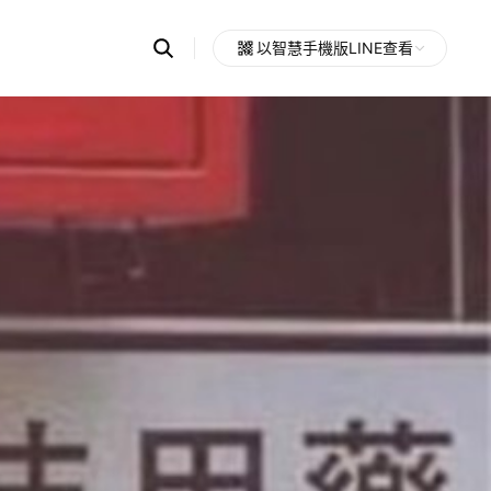
Search
以智慧手機版LINE查看
OpenChats
Open
or
search
messages
area