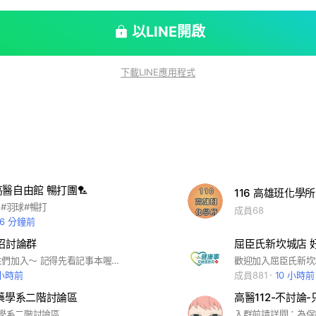
以LINE開啟
下載LINE應用程式
高醫自由館 暢打團🏸
116 高雄班化學所
 #羽球#暢打
成員68
26 分鐘前
聯招討論群
屈臣氏新坎城店 
歡迎私醫考生們加入～ 記得先看記事本喔！ 1. 以討論「準備方式」為主，tag我後再輸入問題就可以了！ 2. 目前不幫忙大家解題，但成員們可以互相幫忙。每一題開一個記事本，其他成員可以在留言區寫解題步驟～ 3. 請大家有禮貌地發問和回答問題，且不要催促成員或我回覆。大家都抱持著共同進步的理念加入這個群組，所以一起維護舒服的學習氛圍吧>< 4. 請大家盡量避免問重複的問題喔！可以多多利用關鍵字查詢的功能～
 小時前
成員881
10 小時前
南藥學系二階討論區
高醫112-不討論
藥學系二階討論區