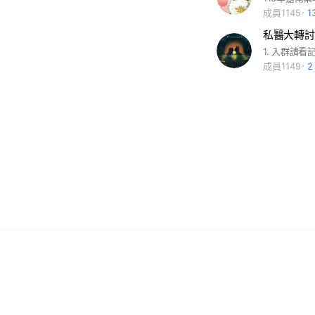
成員1145
1
私醫大轉討
成員1149
2