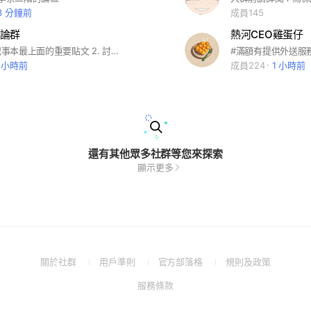
3 分鐘前
成員145
論群
熱河CEO雞蛋仔
1. 入群請看記事本最上面的重要貼文 2. 討論學業上遇到的問題 3. 避免課業問題以外的閒聊
#滿額有提供外送服務 ჱ̒⸝⸝•
 小時前
成員224
1 小時前
還有其他眾多社群等您來探索
顯示更多
(Open
(Open
(Open
(Open
關於社群
用戶準則
官方部落格
規則及政策
in
in
in
in
(Open
服務條款
a
a
a
a
in
new
new
new
new