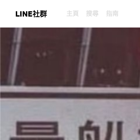
LINE社群
主頁
搜尋
指南