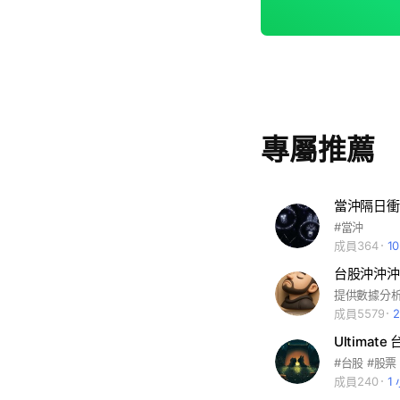
專屬推薦
當沖隔日衝
#當沖
成員364
1
成員5579
成員240
1