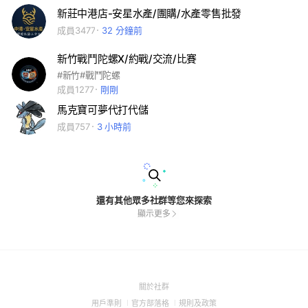
新莊中港店-安星水產/團購/水產零售批發
成員3477
32 分鐘前
新竹戰鬥陀螺X/約戰/交流/比賽
#新竹#戰鬥陀螺
成員1277
剛剛
馬克寶可夢代打代儲
成員757
3 小時前
還有其他眾多社群等您來探索
顯示更多
(Open
關於社群
in
(Open
(Open
(Open
用戶準則
官方部落格
規則及政策