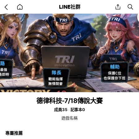
Go
share
se
LINE社群
back
to
home
德律科技-7/18傳說大賽
成員35
記事本0
遊戲名稱
專屬推薦