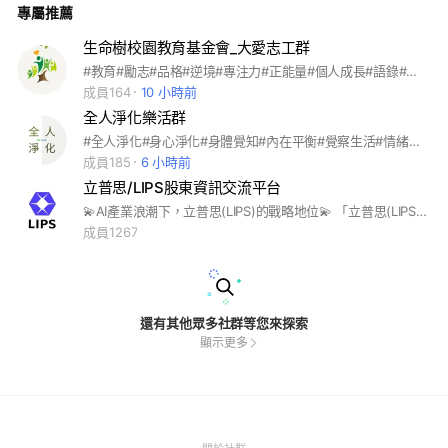
專屬推薦
生命樹校園教育基金會_大愛志工群
#教育#勵志#品格#逆境#專注力#正能量#個人成長#語錄#勵志語錄#改變#自我成長#自我提升#正面思考#心靈雞湯#進步#心靈#智慧#快樂#堅持#成功#目標#學習#心態#偏鄉#公益#營隊#反毒#親子成長#人際關係#換位思考#雙贏#時間管理#逆境#天賦#團隊凝聚#成績#學業#紀律#情緒#同理#感恩#夢想#家人#志工#校園教育#桌遊#財商
成員164
10 小時前
全人淨化樂活群
#全人淨化#身心淨化#身體覺知#內在平衡#覺察生活#情緒釋放#健康重啟#腸道養護#腸胃保養#清腸生活#宿便排空#輕盈體感#自然減重#淨化減脂#無痛瘦身#身體塑形#曲線養成#代謝提升#體脂管理#健康管理#醫師團隊
成員185
6 小時前
立普思/LIPS股東資訊交流平台
💫AI產業浪潮下，立普思(LIPS)的戰略地位💫 「立普思(LIPS)是3DxAI機器視覺解決方案提供者。內容包含：光機設計、軟體開發、視覺邊緣運算、視覺邊緣運算加速器、系統整合 等」 相關連結如下： 影片導覽： 1）https://youtu.be/PyHb2xCorio?si=qas3a-YJ7e3i3Foo 2）https://m.youtube.com/watch?v=sAAbpJ1Xaa8&pp=ygUJ56uL5pmu5oCd 官網： https://www.lips-hci.com/zh/draft-assets FB： https://m.facebook.com/lipshci 💫每日相關規範提醒💫 1) 群組中以➡️3D攝像(雙目,結構光,Tof),IPC,AMR,物流倉儲,機器人,測量儀器,AI,…與機器視覺相關⬅️為主。 2)勿涉及政治、宗教與機器視覺產業無關聯之訊息。 3)歡迎產業同好不吝分享相關資訊與討論。
成員1267
還有其他眾多社群等您來探索
顯示更多