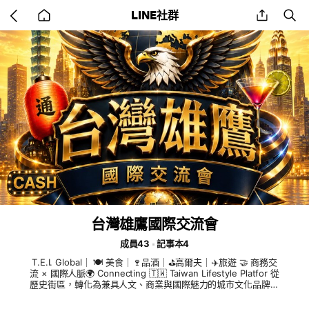
Go
share
se
LINE社群
back
to
home
台灣雄鷹國際交流會
成員43
記事本4
T.E.I. Global｜ 🍽 美食｜🍷品酒｜⛳️高爾夫｜✈️旅遊 🤝 商務交
流 × 國際人脈🌍 Connecting 🇹🇼 Taiwan Lifestyle Platfor 從
歷史街區，轉化為兼具人文、商業與國際魅力的城市文化品牌。
看更多 https://reurl.cc/539N7R -------- 📪eaglelianghss@g
mail.com 所屬單位：雄鷹控股集團