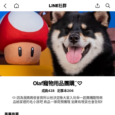
Go
share
se
LINE社群
back
to
home
Olaf寵物用品團購¨̮♡︎
成員428
記事本206
🐶:因為我媽媽很會買所以他決定推大家入坑🤪一起團購寵物商
品給家裡的毛小孩吧 商品一律用預購哦 如果有現貨也會告知❗️
專屬推薦