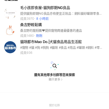
毛小孩即食屋-貓狗即期NG良品
提供貓狗即期NG良品亦有便宜正效品：飼料貓砂罐頭零食營養品 高雄有實體門市谷歌地圖搜：毛小孩即食屋 購買皆有發票
成員3970
8 小時前
桑吉野輕鬆購
桑吉野的寵粉團❤️提供寵物周邊最優惠的產品
成員1480
剛剛
貓咪都市Mao Do.|犬貓食品用品生活館
#寵物 #貓 #狗 #狗狗 #貓咪 #食品 #用品 #罐頭 #飼料 #零食 #貓砂 #團購 #寵物食品 #寵物用品 #貓咪零食 #凍乾 #狗狗凍乾 #狗狗肉乾 #狗狗零食 #貓咪凍乾 #貓咪飼料 #狗狗飼料 #貓咪罐頭 #狗狗罐頭 #寵物飼料 #寵物罐頭 #貓跳台 #貓砂盆 #寵物清潔用品 #貓咪零食 #狗狗零食 #寵物良品 #人食級原料 #寵物保健品 #寵物滴劑 #代購 #寵物用品代購 #毛孩 #寶貝 #毛小孩 #寵物用品 #貓咪用品 #寵物食品
成員936
還有其他眾多社群等您來探索
顯示更多
(Open
關於社群