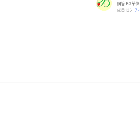
個管 BG單
成員126
7