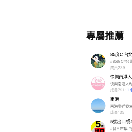
專屬推薦
85度C 台
成員239
快樂南港人
成員791
1
南港
南港附近發
成員135
5號出口餐
#餐車市集 #