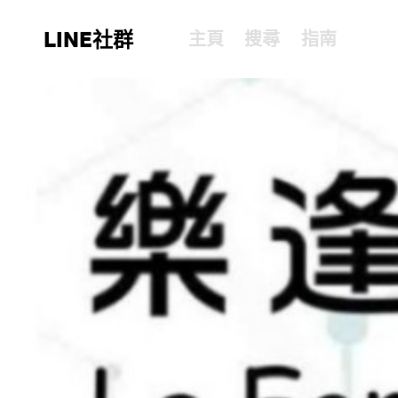
LINE社群
主頁
搜尋
指南