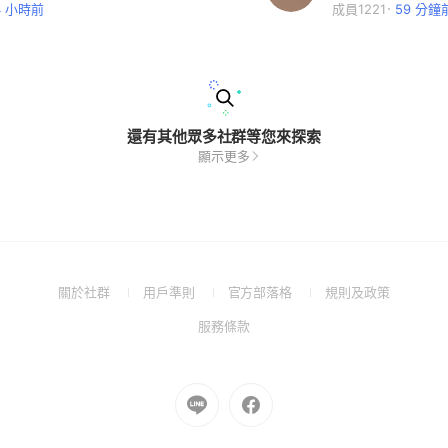
4 小時前
成員1221
59 分鐘
還有其他眾多社群等您來探索
顯示更多
(Open
(Open
(Open
(Open
關於社群
用戶準則
官方部落格
規則及政策
in
in
in
in
(Open
服務條款
a
a
a
a
in
new
new
new
new
a
window)
window)
window)
window)
new
Go
Go
window)
to
to
Line
Facebook