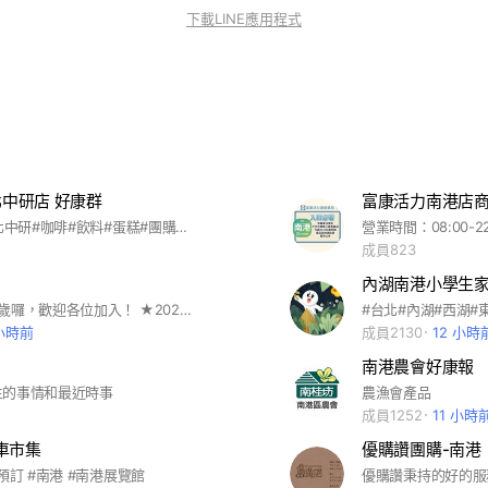
下載LINE應用程式
北中研店 好康群
富康活力南港店
#85度C#台北中研#咖啡#飲料#蛋糕#團購 #水果
成員823
快樂南港人5歲囉，歡迎各位加入！ ★2021/5/24 公告 疫情期間，廣告全時段開放，一日限定兩次，只要不洗頻，一切從寬認定，共體時艱。 #歡迎住南港及在南港上班的朋友們 #分享南港大小事、美食、休閒好去處 #每週三、日18:00 - 22:00開放商家廣告時間 #非指定時間內進行廣告行為踢出社群
 小時前
成員2130
12 小時
南港農會好康報
生的事情和最近時事
農漁會產品
成員1252
11 小時
車市集
優購讚團購-南港
預訂 #南港 #南港展覽館