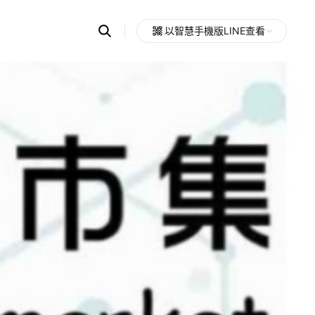
Search
以智慧手機版LINE查看
OpenChats
Open
or
search
messages
area