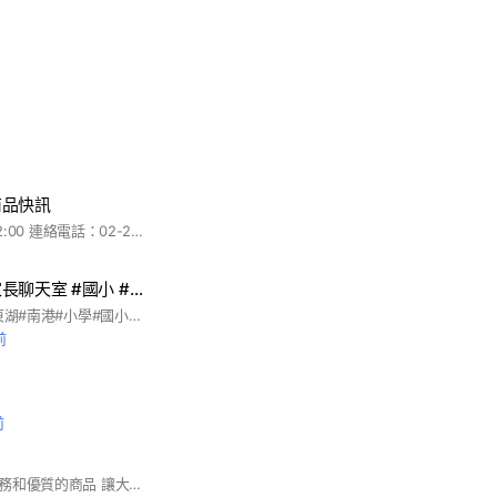
商品快訊
營業時間：08:00-22:00 連絡電話：02-2782-8810 地址： 115台北市南港區研究院路一段101巷8號
內湖南港小學生家長聊天室 #國小 #小學
#台北#內湖#西湖#東湖#南港#小學#國小#親子
前
前
優購讚秉持的好的服務和優質的商品 讓大家吃到各地美食及知名排隊名店等等 讓你在茫然不知道的早中晚餐中該吃點什麼時 我們就是你的好選擇~ 除了各地美食!我們也精挑細選了非常多的生活好物 歡迎大家進來逛逛唷