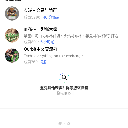
泰瑞 - 交易討論群
成員3290
40 分鐘前
哥布林一起強大🧌
幣圈山洞由哥布林首領、火焰哥布林、雜魚哥布林聯手打造，提供對 加密貨幣、投資理財、AI 等財富秘寶的討論空間。哥布林抱團取暖，一起變強！ #迷因 #加密貨幣 #土狗 #交易 #鏈上 #DEX
成員801
6 小時前
Ourbit中文交流群
Trade everything on the exchange
成員769
剛剛
還有其他眾多社群等您來探索
顯示更多
(Open
關於社群