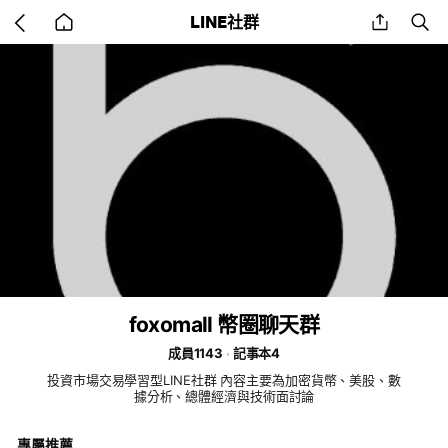
Go
share
se
LINE社群
back
to
home
foxomall 幣圈聊天群
成員1143
記事本4
投資市場交易學習型LINE社群 內容主要為加密貨幣、美股、數
據分析、總體經濟與技術面討論
專屬推薦