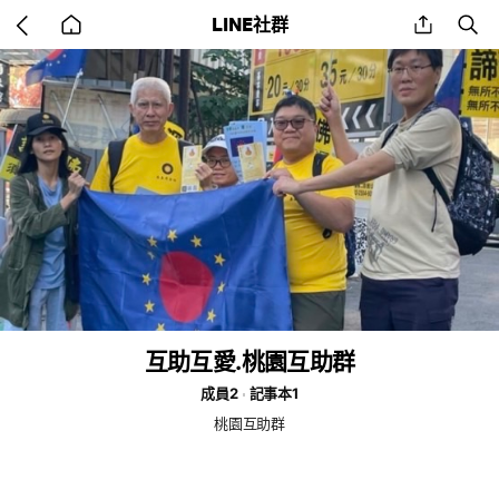
Go
share
se
LINE社群
back
to
home
互助互愛.桃園互助群
成員2
記事本1
桃園互助群