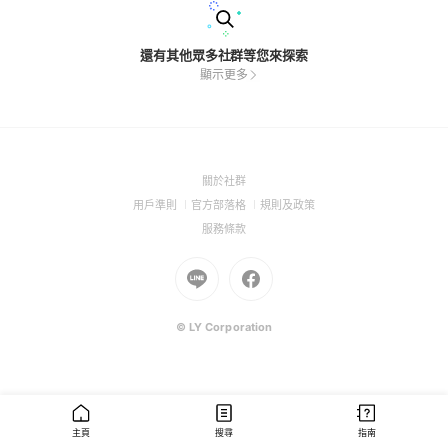
還有其他眾多社群等您來探索
顯示更多
(Open
關於社群
in
(Open
(Open
(Open
用戶準則
官方部落格
規則及政策
a
in
in
in
(Open
服務條款
new
a
a
a
in
window)
new
Go
new
Go
new
a
window)
to
window)
to
window)
new
Line
Facebook
window)
(Open
(Open
© LY Corporation
in
in
a
a
new
new
window)
window)
主頁
搜尋
指南