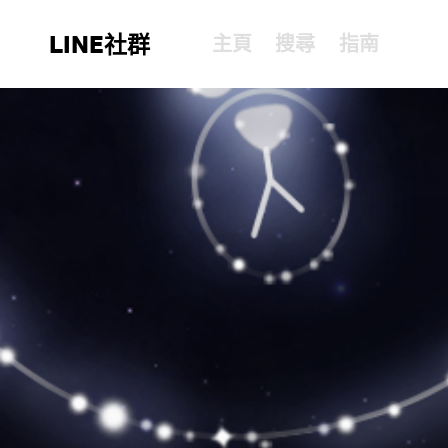
LINE社群
主頁
搜尋
指南