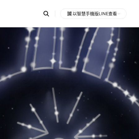
Search
以智慧手機版LINE查看
OpenChats
Open
or
search
messages
area