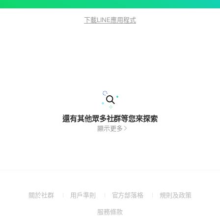
下載LINE應用程式
還有其他眾多社群等您來探索
顯示更多
(Open
(Open
(Open
(Open
關於社群
用戶準則
官方部落格
規則及政策
in
in
in
in
(Open
服務條款
a
a
a
a