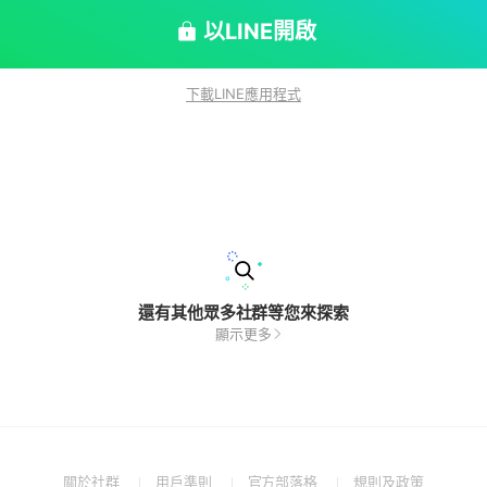
以LINE開啟
下載LINE應用程式
還有其他眾多社群等您來探索
顯示更多
(Open
(Open
(Open
(Open
關於社群
用戶準則
官方部落格
規則及政策