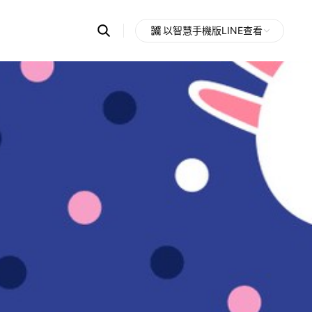
Search
以智慧手機版LINE查看
OpenChats
Open
or
search
messages
area