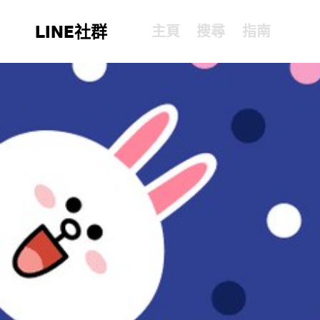
LINE社群
主頁
搜尋
指南