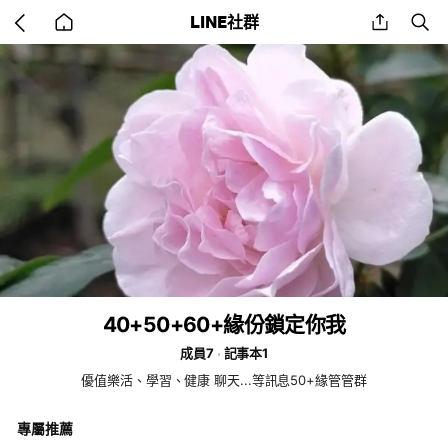
Go
share
se
LINE社群
back
to
home
40+50+60+緣份鎖定你我
成員7
記事本1
優值樂活、學習、健康 聊天...等訊息50+緣管管群
專屬推薦