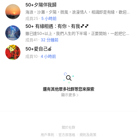
50+夕陽伴我歸
海浪，沙灘，夕陽，微風，浪漫情人，相識即是有緣，歡迎50+的您加入！
成員25
5 小時前
50+ 有緣相遇：有你、有我💕💕
雖已達50+以上，我們人生的下半場，正要開始，一起把它活得精彩、活得漂亮！ #音樂 #心情
成員41
32 分鐘前
50+愛自己🍎
成員10
4 小時前
還有其他眾多社群等您來探索
顯示更多
(Open
關於社群
in
(Open
(Open
(Open
用戶準則
官方部落格
規則及政策