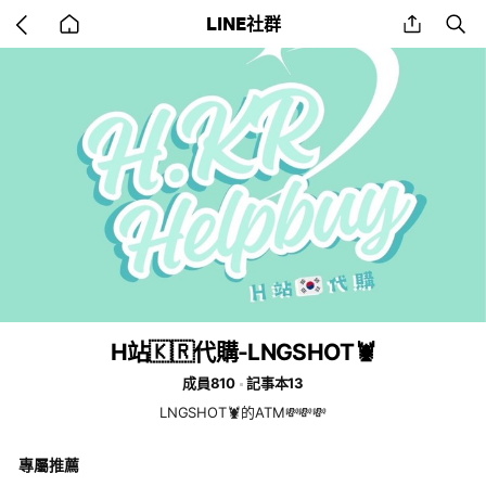
Go
share
se
LINE社群
back
to
home
H站🇰🇷代購-LNGSHOT🦞
成員810
記事本13
LNGSHOT🦞的ATM💸💸💸
專屬推薦