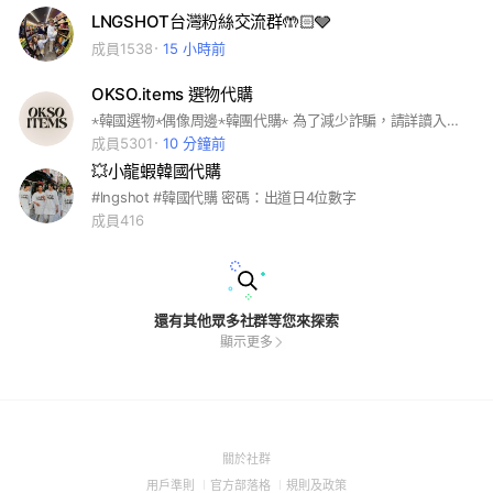
LNGSHOT台灣粉絲交流群🤲🏻🩶
成員1538
15 小時前
OKSO.items 選物代購
‎⋆韓國選物‎⋆偶像周邊‎⋆韓團代購⋆ 為了減少詐騙，請詳讀入群問題並回答 進群後請詳閱重要貼文及購買須知🩵
成員5301
10 分鐘前
💥小龍蝦韓國代購
#lngshot #韓國代購 密碼：出道日4位數字
成員416
還有其他眾多社群等您來探索
顯示更多
(Open
關於社群
in
(Open
(Open
(Open
用戶準則
官方部落格
規則及政策