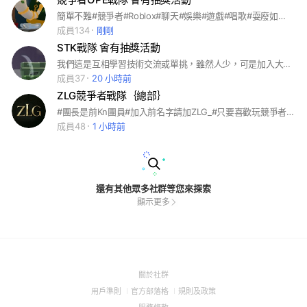
簡單不難#競爭者#Roblox#聊天#娛樂#遊戲#唱歌#耍廢如果你認為想玩時，卻沒人，來這裡就對了
成員134
剛剛
STK戰隊 會有抽獎活動
我們這是互相學習技術交流或單挑，雖然人少，可是加入大家都是朋友50抽一箱100人抽3箱°
成員37
20 小時前
ZLG競爭者戰隊｛總部｝
#團長是前Kn團員#加入前名字請加ZLG_#只要喜歡玩競爭者都可以進來#團長也有玩第五#娛樂性質
成員48
1 小時前
還有其他眾多社群等您來探索
顯示更多
(Open
關於社群
in
(Open
(Open
(Open
用戶準則
官方部落格
規則及政策
a
in
in
in