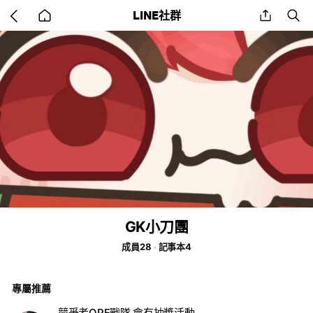
Go
share
se
LINE社群
back
to
home
GK小刀團
成員28
記事本4
專屬推薦
競爭者OPE戰隊 會有抽獎活動