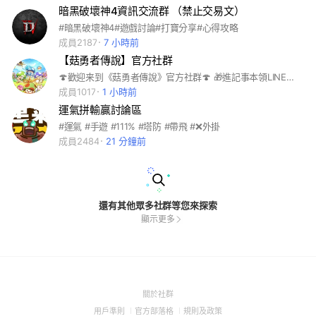
暗黑破壞神4資訊交流群 （禁止交易文）
#暗黑破壞神4#遊戲討論#打寶分享#心得攻略
成員2187
7 小時前
【菇勇者傳說】官方社群
🍄歡迎来到《菇勇者傳說》官方社群🍄 🎁進記事本領LINE社群專屬禮包碼🎁 ✔本群主要供各位菇勇者聊天吹水、攻略交流、家族交友。 ❌禁止惡意言論、仇恨言論或霸凌等攻擊他人行為。 ❌禁止第三方社群平台的任何宣傳和廣告行為。 ❌禁止非《菇勇者傳說》相關之遊戲內容討論。 ❌行為惡劣者將會在無通知情況下強制退出。
成員1017
1 小時前
運氣拼輸贏討論區
#運氣 #手遊 #111% #塔防 #帶飛 #❌外掛
成員2484
21 分鐘前
還有其他眾多社群等您來探索
顯示更多
(Open
關於社群
in
(Open
(Open
(Open
用戶準則
官方部落格
規則及政策