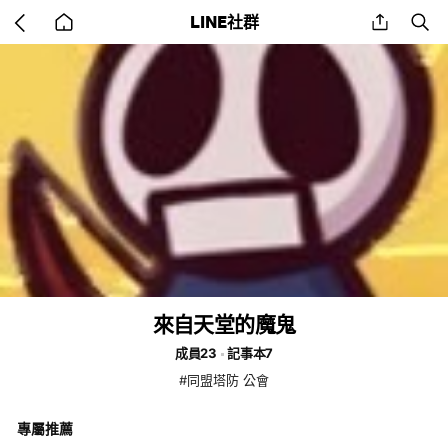
Go
share
se
LINE社群
back
to
home
來自天堂的魔鬼
成員23
記事本7
#同盟塔防 公會
專屬推薦