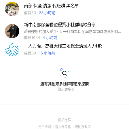
南部 保全 清潔 代班群 黑名單
成員83
23 小時前
新中南部保全聯盟優質小社群職缺分享
🌈歡迎您的加入🌈 1、此一社群為保全與物業領域成員所創建，皆為志工性質便於成員彼此交流職缺、經驗樂見各位聯繫情感，社群禮貌和群組氛圍需要您我共同維繫相關運作與規定亦仰賴全體配合，以理性討論盼大家相互體諒與經營 謝謝大家! 2、鼓勵物業徵才及加入，優秀物業人才加入及就業！嚴格把關確保社群品質！ 3、竭誠歡迎優秀退役軍職加入本社群 4、歡迎同業多交流！也歡迎加入這社群。 我們社群創立不到三個月人數沒有很多，但我們管理群會盡力幫助大家找到適合的工作，請大家給我們一個為您服務機會，願社群成為一個保全之路的溫暖加油小站
成員1644
4 小時前
［人力隆］高雄大樓工地保全清潔人力HR
成員69
15 小時前
還有其他眾多社群等您來探索
顯示更多
(Open
關於社群
in
(Open
(Open
(Open
用戶準則
官方部落格
規則及政策