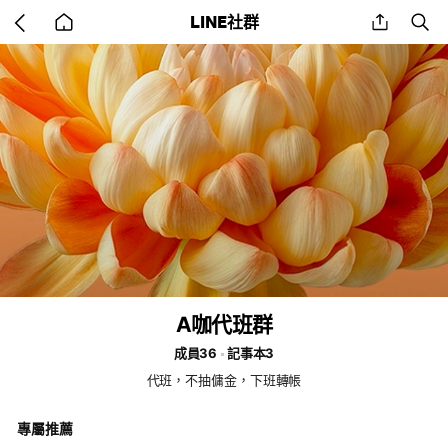
Go
share
se
LINE社群
back
to
home
A咖代班群
成員36
記事本3
代班，不抽傭金，下班轉帳
專屬推薦