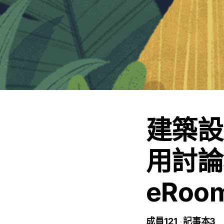
建築設
用討論群 
eRo
成員121
記事本3