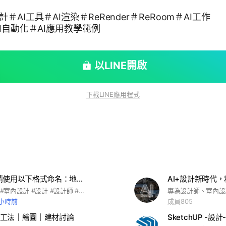
AI工具＃AI渲染＃ReRender＃ReRoom＃AI工作
I自動化＃AI應用教學範例
以LINE開啟
下載LINE應用程式
靠北屋主(請使用以下格式命名：地區-事務所名-暱稱）
#建築 #建商 #室內設計 #設計 #設計師 #裝修 #裝潢 #設計 #新成屋 #改建 #中古屋 #商業空間 #裝修材料 #進口 #軟裝 #硬裝 #大理石 #石英 #石英板 #石材 #繆思精工 #繆思岩 #繆思石
 小時前
成員805
工法｜繪圖｜建材討論
SketchUP -