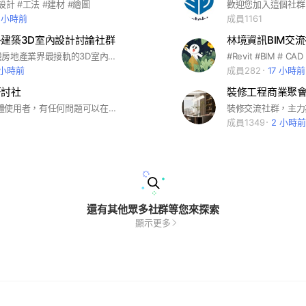
設計 #工法 #建材 #繪圖
1 小時前
成員1161
-建築3D室內設計討論社群
林境資訊BIM交
我們是與台灣房地產業界最接軌的3D室內設計、建築透視圖的電腦補習班
 小時前
成員282
17 小時前
T研討社
裝修工程商業聚會
歡迎Revit軟體使用者，有任何問題可以在這邊提出討論，共同研究解決
成員1349
2 小時前
還有其他眾多社群等您來探索
顯示更多