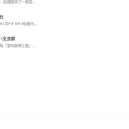
歡迎您加入這個社群、這裡提供了一個空間讓、設計、渲染、交流使用平台、請勿張貼廣告、直播分享、感謝大家！
流社
#Revit #BIM # CAD # LISP # API #自動化 #機電模型 # 建築模型 #資訊模型 #免費
-交流群
裝修交流社群，主力為「室內裝修工程」及「商業空間設計」的接案與發案 平日社群也會公告裝修類及設計類的課程資訊、聚會活動。 進群可依照格式填寫廠商資料，讓有發案需求的人快速找到你！