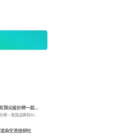
AI+設計新時代，和頂尖設計師一起成長 ｜Ai設計 ｜自動化｜comyfui工作流｜未來裝修圖說
專為設計師、室內設計師、家居品牌與AI愛好者打造的專業社群。在這裡，我們分享最新的 AI 室內設計工具、案例、技術趨勢，並探討如何利用 AI 提升設計效率、創造更具競爭力的作品。 無論你是剛開始了解 AI，還是已經在使用 AI 輔助設計，這裡都是你的最佳交流平台。讓我們一起探索 AI 在設計領域的無限可能！ #ai室內設計 #Ai建築設計 #Stable diffusion
設計-渲染交流技研社