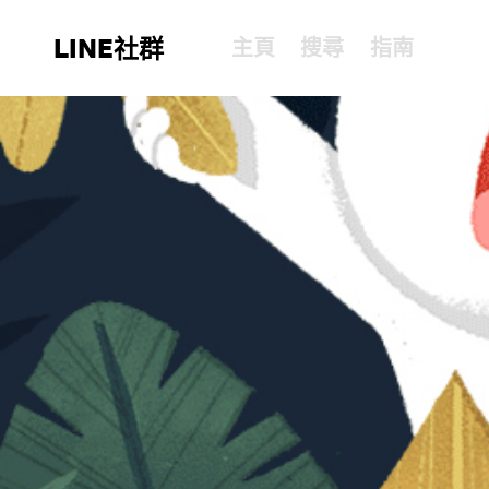
LINE社群
主頁
搜尋
指南