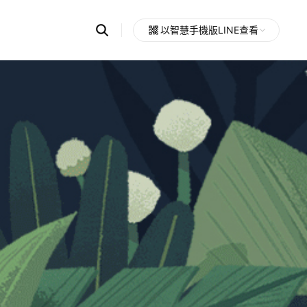
Search
以智慧手機版LINE查看
OpenChats
Open
or
search
messages
area