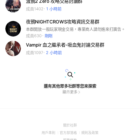
渡鴉2 Zero 攻略交易討論群
成員1402
1 小時前
夜鴉NIGHTCROWS攻略資訊交易群
本群開放一般玩家現金交易，專業商人請勿進來打廣告。
成員630
剛剛
Vampir 血之繼承者-吸血鬼討論交易群
成員1097
2 小時前
還有其他眾多社群等您來探索
顯示更多
(Open
關於社群
in
(Open
(Open
(Open
用戶準則
官方部落格
規則及政策
a
in
in
in