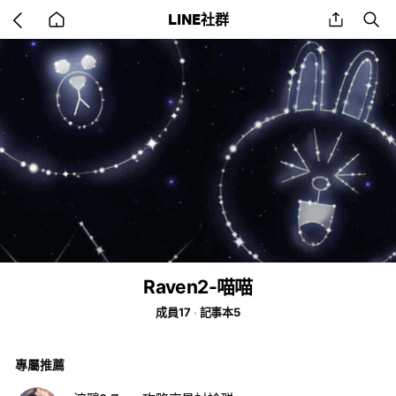
Go
share
se
LINE社群
back
to
home
Raven2-喵喵
成員17
記事本5
專屬推薦