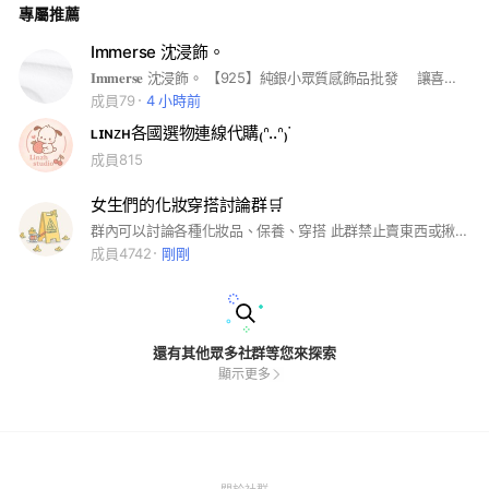
專屬推薦
Immerse 沈浸飾。
𝐈𝐦𝐦𝐞𝐫𝐬𝐞 沈浸飾。 【925】純銀小眾質感飾品批發 ⠀ 讓喜歡飾品的人都能輕鬆開始✨ 可免年費｜低門檻｜可預約看實體
成員79
4 小時前
ʟɪɴᴢʜ各國選物連線代購₍ᐢ..ᐢ₎ᐝ
成員815
女生們的化妝穿搭討論群🛒
群內可以討論各種化妝品、保養、穿搭 此群禁止賣東西或揪團購🚫 嚴禁發送廣告、詐騙連結🚫
成員4742
剛剛
還有其他眾多社群等您來探索
顯示更多