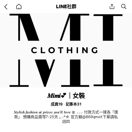
Go
share
se
LINE社群
back
to
home
𝑴𝒊𝒎𝒊💕｜女裝
成員19
記事本31
𝑺𝒕𝒚𝒍𝒊𝒔𝒉 𝒇𝒂𝒔𝒉𝒊𝒐𝒏 𝒂𝒕 𝒑𝒓𝒊𝒄𝒆𝒔 𝒚𝒐𝒖'𝒍𝒍 𝒍𝒐𝒗𝒆 🎀 ⸝⸝⸝ 付款方式一律為「匯
款」 預購商品需等7-25天 ｡.:*☆ 官方賴@869qmxit下單請私
訊💌