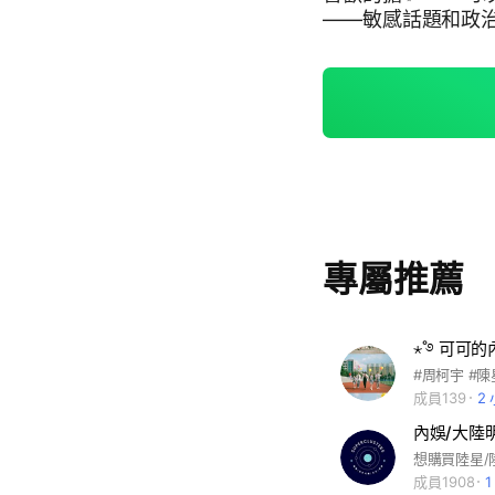
——敏感話題和政
喜歡的擔，和諧相處
專屬推薦
⋆˚࿔ 可可的
成員139
2
內娛/大陸
成員1908