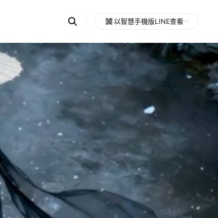
Search
以智慧手機版LINE查看
OpenChats
Open
or
search
messages
area