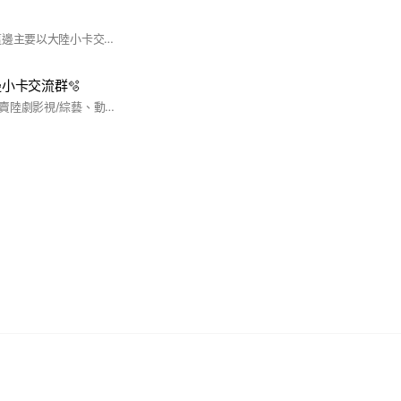
歡迎各位來到社群 這邊主要以大陸小卡交流為主 買賣、交換等都歡迎 不限種類，二次元三次元都可以 有糾紛的話管理員會先了解 若情節過重將直接踢除
邊小卡交流群🫧
這裡歡迎大家交流買賣陸劇影視/綜藝、動漫之類的小卡和周邊🎬也歡迎聊天，主要是中國周邊為主！💖#小卡#週邊#陸劇