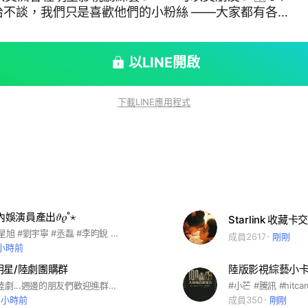
治不談，我們只是喜歡他們的小粉絲 ——大家都有各自
不要攻擊其他人 以上發現一率踢出社群🥺希望配合
以LINE開啟
下載LINE應用程式
內娛演員產出𝜗𝜚˚⋆
Starlink 收藏
#周柯宇 #陳星旭 #劉宇寧 #丞磊 #李昀銳 #陳靖可 #檀健次 #王星越 #吳磊 #丁禹兮 #宋威龍 #王安宇 #張凌赫 #何與 #陳飛宇 #林一 #王鶴棣 #白敬亭 #侯明昊 #周翊然 #許凱 #畢雯珺 #魏哲鳴 #賴偉明 #胡先熙 #鄧凱 #盧昱曉 #包上恩 #周也 #章若楠 #張淼怡 #孟子儀 #張予曦 #白鹿 #田曦薇 #趙今麥 #劉浩存 #趙露思 #徐若晗 #王楚然 #張婧儀 #虞書欣 #鞠婧禕 #迪麗熱巴 #孫千 #孔雪兒
成員2617
剛剛
 小時前
明星/陸劇團購群
陸版影視綜藝小
想購買陸星/陸劇...週邊的朋友們歡迎進群噢！ ✔️服務項目（#代購/#代付） #淘寶#閑魚#1688#天貓#weecho#微店#Q音#小芒#芒果TV#愛奇藝#騰訊#時代峰峻#高會#小紅書#微信#支付寶#京東#優酷#摩點#微博...... ❤️#內娛#大陸明星#梓渝#Polarix #肖戰#任嘉倫#薛之謙#魏哲鳴#蔡徐坤#TFBOYS#丁禹兮#楊仕澤 #徐海喬#汪蘇瀧#朱正廷#白鹿#鞠婧禕#楊超越#虞書欣#祝緒丹#陳都靈#永夜星河#高寒#劉令姿#邊程#王藝瑾#范靜雯#王佳璇 #許靜雅#黃夢瑩#代斯#孟子義#劉學義#桃花映江山#嚴浩翔 #時代少年團#Tizzy#Capper#新說唱2025#黃子韜#白宇#周柯宇#張凌赫#迪麗熱巴#金靖#開始推理吧#宋雨琦#張真源#鄭愷#周深#范丞丞#李昀鋭#沙溢#李晨#趙今麥#櫻桃琥珀#曾舜晞#陳鑫海#何瑞賢#臨江仙#馬嘉祺#丁程鑫#宋亞軒#劉耀文#賀峻霖#吳宣儀#張予曦#畢雯珺#深情眼#朝雪錄#李蘭迪#敖瑞鵬#余承恩#沈羽潔#楊仕澤#崔紹陽#何君誠#季肖冰#李昀銳#孔雪兒#夏之光#顏安#李百惠#上淇#張萌#九重紫#徐若晗#王宥鈞#黄燦燦#唐九洲#愛你#成毅#曾舜晞#肖順堯#王鶴潤#陳都靈#陳意涵#蓮花樓#徐子未#周也#丞磊#張康樂#張淼怡#白澍#饒嘉迪#張芷溪#管櫟#馬天宇#姜貞羽#盛一倫#季晨#趙柯#許佳琪#張磊#錦月如歌#張小婉#劉潤南#王可#孫思程#王星瑋#王子妤#代云帆#黄婷婷#龔蓓苾#艾麗婭#楊青#周軼#段藝璇#子夜歸#許凱#田曦薇#王佳怡#吳俊霆#易大千#范詩然#單敬堯#賴偉明#保劍鋒#徐海喬#何洛洛#董思成#紀凌塵#謝興陽#生萬物#楊冪#歐豪#倪大紅#秦海璐#邢菲#張天陽#張海宇#遲蓬#孫紹龍#林永健#藍盈瑩#趙達#潘之琳#淮水竹亭#劉詩詩#張雲龍#吳宣儀#翟瀟聞#侯明昊#沈月#陳鈺琪#丁禹兮#章若楠#孟子義#彭小苒#周潔瓊#陳宥維#趙一博#孫子航#陳若軒#林柏叡#秦曉軒#郭曉婷#白月梵星#敖瑞鵬#代露娃#常華森#代斯#薩頂頂#張鑫#崔紹陽#左葉#無憂渡#任嘉倫#宋祖兒#范帥琦#哈妮克孜#煥羽#張婧儀#周翊然#劉丹#曾黎#王安宇#何與#蒲熠星#黄曦彦#劉孜#曹魏宇#呂曉霖#崔航#值得愛#王安宇#王玉雯#郭曉東#耿樂#張宥浩#孫嘉靈#陷入我們的熱戀#劉浩存#蒼蘭訣#虞書欣#王鶴棣#徐海喬#迪麗熱巴#高卿塵#張藝凡 #易烊千璽
1 小時前
成員350
剛剛