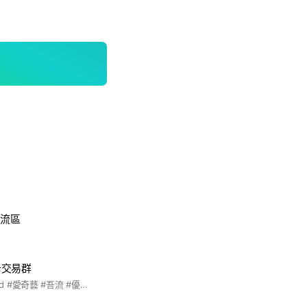
卡交流區
卡交易群
#小芒 #騰訊 #hitcard #愛奇藝 #吾流 #優酷 #z視界 #出卡 #影視 #綜藝 #小卡 #陸劇 #陸綜