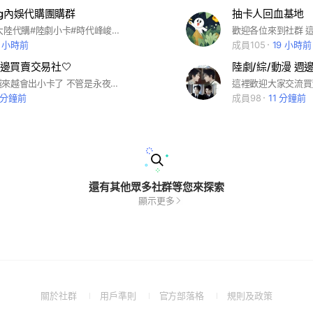
Wing內娛代購團購群
抽卡人回血基地
#內娛小卡#大陸代購#陸劇小卡#時代峰峻#時代少年團#內地代購#產出開團
2 小時前
成員105
19 小時前
邊買賣交易社🤍
陸劇/綜/動漫 週
現在的陸劇越來越會出小卡了 不管是永夜星河/國王在冬眠/白月梵星/臨江仙/書卷一夢/櫻桃琥珀/難哄等 都出了影視劇卡 想必一定有想要卻沒有開到的吧？或想要不知道怎麼買的？大家在這裡都可以一起討論喔～～～
3 分鐘前
成員98
11 分鐘前
還有其他眾多社群等您來探索
顯示更多
(Open
(Open
(Open
(Open
關於社群
用戶準則
官方部落格
規則及政策
in
in
in
in