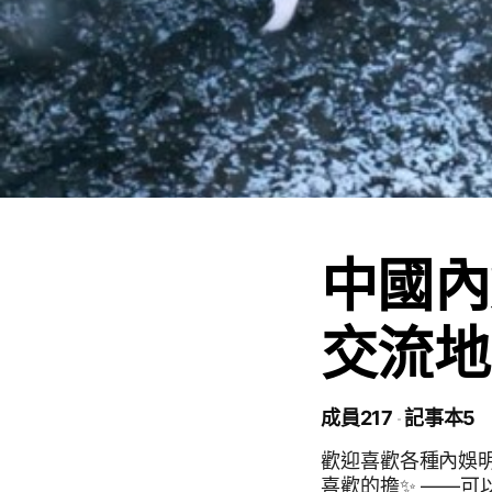
中國內
交流地
成員217
記事本5
歡迎喜歡各種內娛
喜歡的擔✨ ——可以