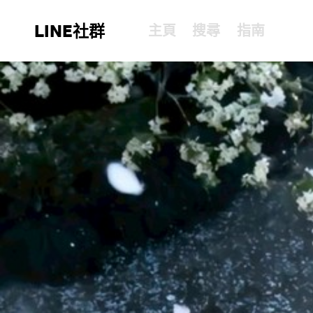
LINE社群
主頁
搜尋
指南