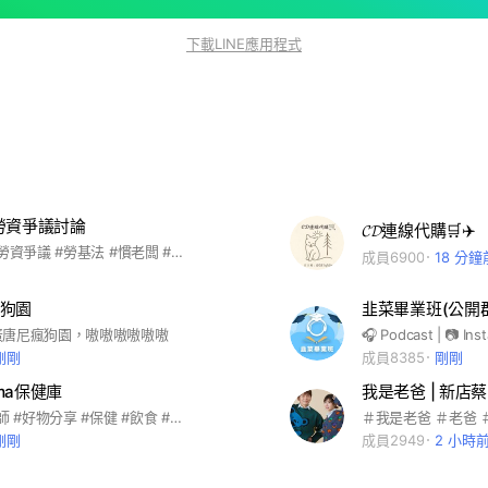
下載LINE應用程式
勞資爭議討論
𝓒𝓓連線代購🛒✈️
#勞工問題 #勞資爭議 #勞基法 #慣老闆 #血汗企業
成員6900
18 分鐘
狗園
韭菜畢業班(公開
蛋唐尼瘋狗園，嗷嗷嗷嗷嗷嗷
剛剛
成員8385
剛剛
ma保健庫
我是老爸 | 新店蔡 
#減重 #營養師 #好物分享 #保健 #飲食 #營養資訊
剛剛
成員2949
2 小時