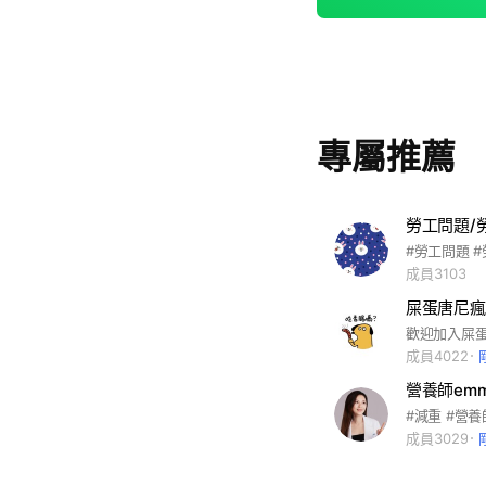
專屬推薦
勞工問題/
成員3103
屎蛋唐尼瘋
歡迎加入屎
成員4022
營養師em
成員3029