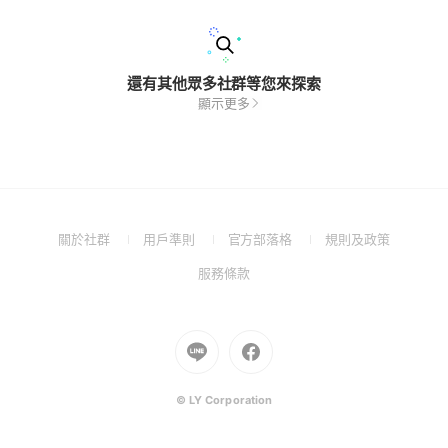
還有其他眾多社群等您來探索
顯示更多
(Open
(Open
(Open
(Open
關於社群
用戶準則
官方部落格
規則及政策
in
in
in
in
(Open
服務條款
a
a
a
a
in
new
new
new
new
a
window)
window)
window)
window)
new
Go
Go
window)
to
to
Line
Facebook
(Open
(Open
© LY Corporation
in
in
a
a