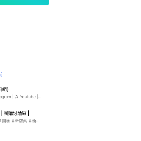
前
群組)
🎧 Podcast | 📷 Instagram | 📺 Youtube | 💬 LINE | 👍 FB 皆能搜尋：韭菜畢業班 韭菜畢業班群組僅此這裡， 詐騙越來越多不要加錯！ 此社群專門提供叔叔本人 教學交流 同學間互相成長
| 團購討論區 |
＃我是老爸 ＃老爸 ＃團購 ＃新店蔡 ＃新店菜 ＃新店蔡依林 ＃討論 ＃youtube #youtuber #親子 ＃家庭
前