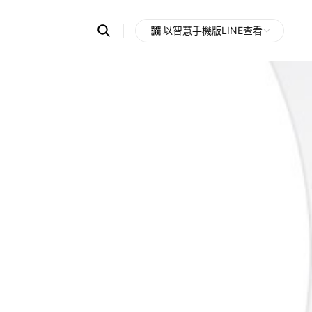
Search
以智慧手機版LINE查看
OpenChats
Open
or
search
messages
area