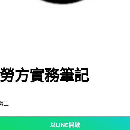
勞方實務筆記
#勞工
以LINE開啟