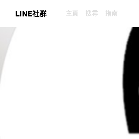
LINE社群
主頁
搜尋
指南