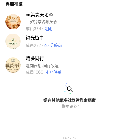
專屬推薦
要的對象。 植福： 透過分享與交流，在心中播下善良的種子。
愛與互助： 建立一個充滿正能量、互相關懷的社群。 📜 二、社
群守則（請務必遵守） 根據 LINE 社群規範及本群運作需求：
🍣美食天地🥘
【禁止營利廣告】：嚴禁發布未經許可的商業廣告、直銷、投資
一起分享各地美食
連結或色情訊息。 【保持尊重禮貌】：請勿發表歧視、人身攻
擊、政治爭議或煽動性言論。 【資訊正確性】：轉發新聞或募
成員354
剛剛
資訊息前，請先行查證，避免散播假消息。 【個資保護】：為
微光植事
保護成員隱私，請勿在公眾區域隨意索取或公開他人電話、地址
等個資。 【勿刷頻】：請勿大量發送重複貼圖或訊息，以免影
成員272
40 分鐘前
響他人閱讀。 期待與大家一起植福、傳遞愛。 #微光生活 #遞善
植福 #舊物捐贈 #社會參與 #讓愛流動
職夢同行
邁向夢想,同行致遠
成員1060
4 小時前
還有其他眾多社群等您來探索
顯示更多