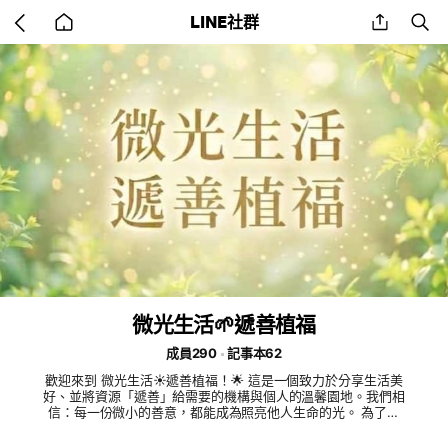
Go
share
se
LINE社群
back
to
home
微光生活🌱遞善植福
成員290
記事本62
歡迎來到 微光生活☀️遞善植福！🌟 這是一個致力於分享生活美
好、並將資源「遞善」給需要的機構與個人的溫馨園地。我們相
信：每一份微小的善意，都能成為照亮他人生命的光。 為了維
護高品質的社群環境，請大家入群後撥冗閱讀以下社群規範：
📍 一、我們的初衷 遞善： 鼓勵物資循環，將舊物捐贈給真正需