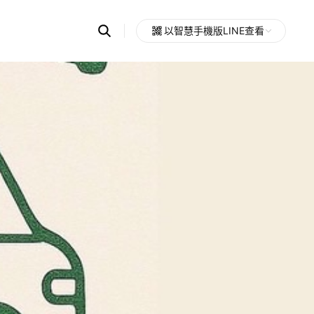
Search
以智慧手機版LINE查看
OpenChats
Open
or
search
messages
area