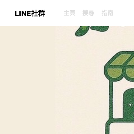
LINE社群
主頁
搜尋
指南