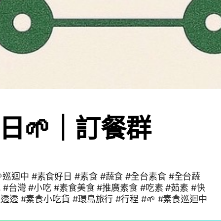
日🌱｜訂餐群
食 #全台素食 #全台蔬
 #台灣 #小吃 #素食美食 #推廣素食 #吃素 #茹素 #快
閃 #巡迴中 #素食走透透 #素食小吃貨 #環島旅行 #行程 #🌱 #素食巡迴中