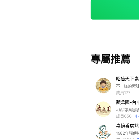
專屬推薦
昭告天下素
成員177
蔬孟園-台
#蔬#素#麵
成員650
4
嘉憶香炭烤