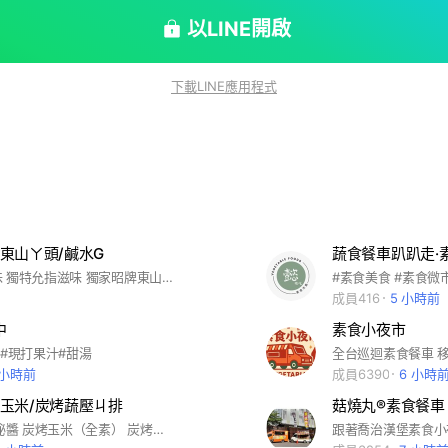
以LINE開啟
下載LINE應用程式
東山ㄚ頭/鹹水G
蔬食餐車趴趴走·
不一樣的素味 獨特允指滋味 獨家昭牌東山ㄚ頭 顛覆你的想像 獨家昭牌手作炸物 讓你一吃就上癮 點心、宵夜的最佳選擇
#素食美食 #素食微
成員416
5 小時前
中
素食小夜市
線#現打果汁#甜湯
全台巡迴素食餐車 
 小時前
成員6390
6 小時
玉米/炭烤蔬壓ㄐ排
菇燒丸®️素食餐車
1982年獨傳秘醬 炭烤玉米（全素） 炭烤蔬壓ㄐ排（蛋奶素）
跟著喬治漢堡素食小