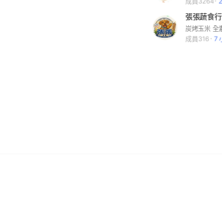
成員3264
張張蔬食行
成員316
7