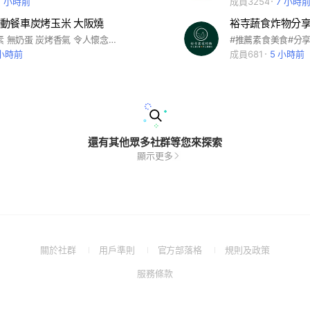
2 小時前
成員3254
7 小時
動餐車炭烤玉米 大阪燒
裕寺蔬食炸物分
炭烤玉米 全素 無奶蛋 炭烤香氣 令人懷念的味道 #蔬食 #餐車#全台巡迴中
 小時前
成員681
5 小時前
還有其他眾多社群等您來探索
顯示更多
(Open
(Open
(Open
(Open
關於社群
用戶準則
官方部落格
規則及政策
in
in
in
in
(Open
服務條款
a
a
a
a
in
new
new
new
new
a
window)
window)
window)
window)