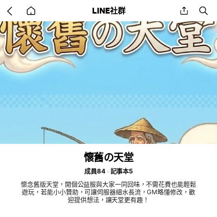
Go
share
se
LINE社群
back
to
home
懷舊の天堂
成員84
記事本5
懷念舊版天堂，開個公益服與大家一同回味，不需花費也能輕鬆
遊玩，若能小小贊助，可讓伺服器細水長流，GM略懂修改，歡
迎提供想法，讓天堂更有趣！