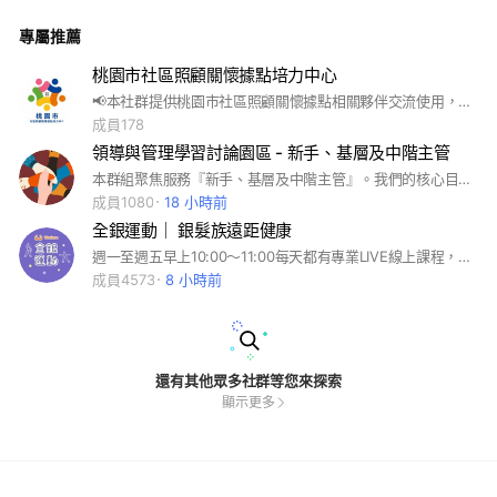
永美居市民活動中心一樓，請家長們接送地點均以永美居為主！
本計劃方案由中國信託慈善基金會與臺灣夢兒少社區陪伴課後扎
專屬推薦
根計劃贊助執行，詳情內容可自行搜尋官網。 如有疑問，歡迎
隨時找我
桃園市社區照顧關懷據點培力中心
📢本社群提供桃園市社區照顧關懷據點相關夥伴交流使用，分享課程資訊、活動公告及培力中心最新消息。 僅限桃園市社區照顧關懷據點志工、幹部、工作人員及相關合作夥伴申請加入。 📌 若您想了解桃園市社區照顧關懷據點相關資訊，歡迎至本中心 Facebook 粉絲專頁 查詢最新消息與活動資訊。 #培力中心#桃園市社區照顧關懷據點培力中心#社區照顧關懷據點#社區照顧關懷據點培力中心#桃園市政府#關懷據點
成員178
領導與管理學習討論園區 - 新手、基層及中階主管
本群組聚焦服務『新手、基層及中階主管』。我們的核心目標有二： 第一，成為各位的『管理實戰智囊團』，遇到難題，這裡有具體建議。 第二，成為大家的『情緒避風港』，管理路上受的委屈和壓力，這裡有人聽。 有多位高階主管/企業主/人資主管/管顧教練共同研討。 #領導, #管理, #策略, #教練, #中高階主管, #人力資源策略, #策略性人力資源管理, #學習, #發展
成員1080
18 小時前
全銀運動｜ 銀髮族遠距健康
週一至週五早上10:00～11:00每天都有專業LIVE線上課程，大家一起健康促進。 ✨記事本有所有課程資訊✨ 歡迎一起加入👏 #防疫 #遠距 #健康 #銀髮 #長照 #運動 #衛教 #居隔好夥伴 #樂活 #退休 #熟齡 #諮詢 #健康促進 #預防 #延緩 #增健康 #課程 #免費
成員4573
8 小時前
還有其他眾多社群等您來探索
顯示更多