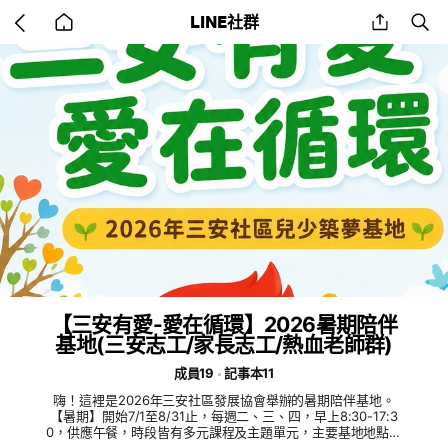
Go
share
se
LINE社群
back
to
home
【三安有愛-愛在循環】2026暑期陪伴
基地(三安志工/家長志工/熱血老師群)
成員19
記事本11
嗨！這裡是2026年三安社區發展協會舉辦的暑期陪伴基地。
【暑期】開始7/1至8/31止，每週二、三、四，早上8:30-17:3
0，供應午餐，時段皆有多元課程及主題單元，主要基地地點為