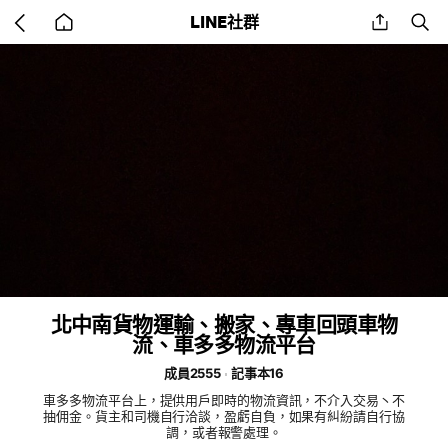
Go
share
se
LINE社群
back
to
home
北中南貨物運輸、搬家、專車回頭車物
流、車多多物流平台
成員2555
記事本16
車多多物流平台上，提供用戶即時的物流資訊，不介入交易丶不
抽佣金。貨主和司機自行洽談，盈虧自負，如果有糾紛請自行協
調，或者報警處理。