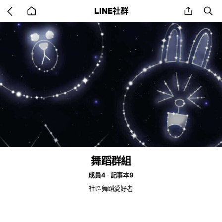
Go
share
se
LINE社群
back
to
home
舞蹈群組
成員4
記事本9
社區舞蹈愛好者