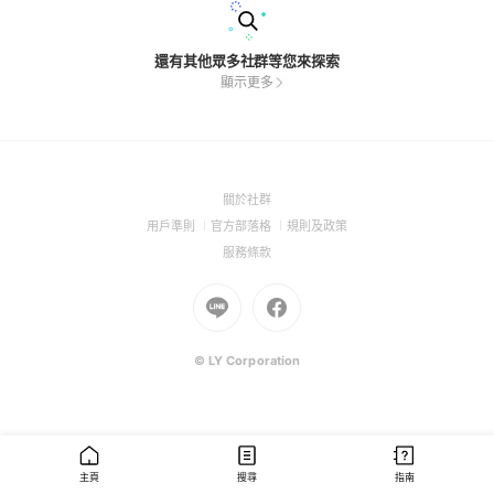
還有其他眾多社群等您來探索
顯示更多
(Open
關於社群
in
(Open
(Open
(Open
用戶準則
官方部落格
規則及政策
a
in
in
in
(Open
服務條款
new
a
a
a
in
window)
new
Go
new
Go
new
a
window)
to
window)
to
window)
new
Line
Facebook
window)
(Open
(Open
© LY Corporation
in
in
a
a
new
new
window)
window)
主頁
搜尋
指南