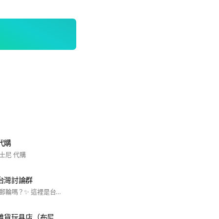
代購
士尼 代購
台灣討論群
想搭上夢幻的迪士尼郵輪嗎？✨ 這裡是台灣朋友的交流社群，不論已訂航、規劃中，或單純想了解資訊，都能找到夥伴！ 💡 在群組你可以： • 分享各航線心得與攻略 • 討論優惠、活動、房型 • 揪團、轉讓/徵求行程 • 認識志同道合旅伴 一起航向迪士尼的奇幻世界 🚢✨ #迪士尼郵輪 #DisneyCruise #台灣迪士尼郵輪 #迪士尼郵輪討論群 #DisneyCruiseTaiwan
Bunibear.手機殼雜貨玩具店（布尼熊熊玩具店）