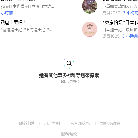
ig:tinytower_yu #日本代購 #日本 #日本雜貨 #日本零食 #代購 #日本餅乾 #日本迪士尼 #三麗鷗
下單購買請加入官方line
4 小時前
成員2050
2 小時
界迪士尼吧！
*東京恰妞*日本
#東京迪士尼 #香港迪士尼 #上海迪士尼 #奧蘭多華特迪士尼 #加州迪士尼 #巴黎迪士尼 #迪士尼郵輪🛳️ 一起分享全球 6 大迪士尼最全攻略。從東京、香港到奧蘭多，親子旅遊不踩雷，一起拼湊夢幻回憶！
成員1625
8 小時前
還有其他眾多社群等您來探索
顯示更多
(Open
(Open
(Open
(Open
關於社群
用戶準則
官方部落格
規則及政策
in
in
in
in
(Open
服務條款
a
a
a
a