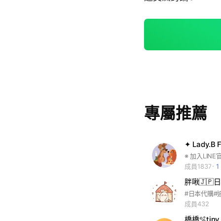
專屬推薦
✦ Lady.B F
成員1837
#日本代購#
成員432
橋橋🫧tin