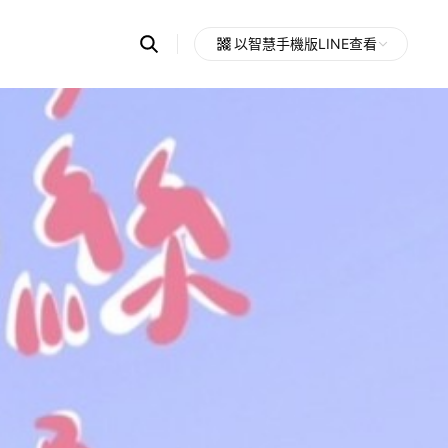
Search
以智慧手機版LINE查看
OpenChats
Open
or
search
messages
area