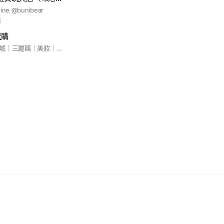
 @bunibear
前
代購
日本迪士尼｜環球影城｜三麗鷗｜美妝｜伴手禮｜在日每週連線｜各式日本商品代購 🧡 提供批發合作 - 批店連線- 歡迎詢問官方號 @ chabebe.jp