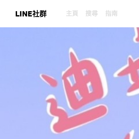
LINE社群
主頁
搜尋
指南