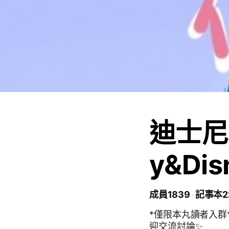
迪士尼
y&Di
成員1839
記事本2
*僅限本丸讀者入群*
迎交流討論✨