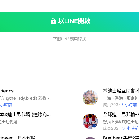
以LINE開啟
下載LINE應用程式
riends
🧸迪士尼互助會-
※ 加入LINE官方 @the_lady.b_edit 彩妝、包包、小眾品牌、迪士尼玩具 ✦
上海、香港、東京迪
1 小時前
成員703
5 小時前
胖啾🇯🇵日本&迪士尼代購 (連線商品不定期掉落)
全球迪士尼郵輪-
迪士尼代購
成員262
17 小時前
y tower｜日本代購