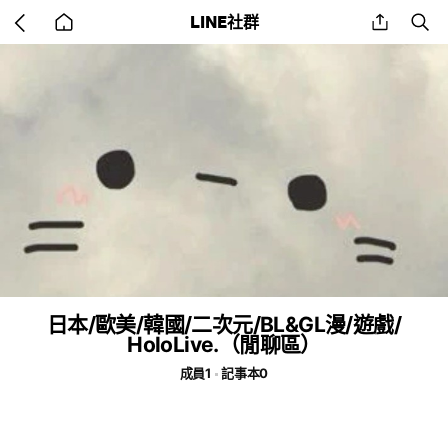
Go
share
se
LINE社群
back
to
home
日本/歐美/韓國/二次元/BL&GL漫/遊戲/
HoloLive.（閒聊區）
成員1
記事本0