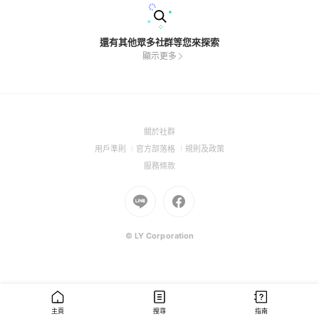
還有其他眾多社群等您來探索
顯示更多
(Open
關於社群
in
(Open
(Open
(Open
用戶準則
官方部落格
規則及政策
a
in
in
in
(Open
服務條款
new
a
a
a
in
window)
new
Go
new
Go
new
a
window)
to
window)
to
window)
new
Line
Facebook
window)
(Open
(Open
© LY Corporation
in
in
a
a
new
new
window)
window)
主頁
搜尋
指南