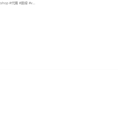
#日系 #日貨 #selectshop #代購 #連線 #vintage #古著 #設計師手作 #設計師品牌 #台灣原創 #連線代購 #日本品牌 #日本手作 #選物店 #日本製 #台灣製 #日本連線