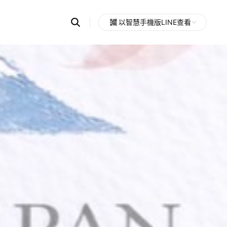
Search
以智慧手機版LINE查看
OpenChats
Open
or
search
messages
area