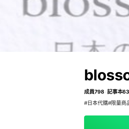
blos
成員798
記事本6
#日本代購#限量商