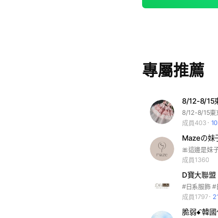
專屬推薦
8/12-8/
8/12-8/15
成員403
1
Mazeの妹
成員1360
D寶大聯盟
成員1797
2
脆弱ꗃ韓國代購