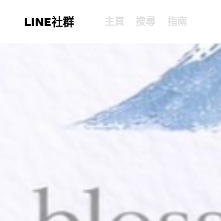
LINE社群
主頁
搜尋
指南