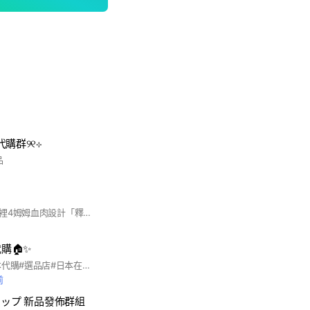
代購群୨୧⊹
品
嗨哩～各位孩紙～這裡4姆姆血肉設計「釋出」「許願」ㄉ秘密基地😛在這裡都4非常有愛ㄉ孩紙🫶大家都要好好相處有禮貌唷🐧🐧這裡只能釋出姆姆血肉設計款👗👗👗禁止打廣告唷！ㄧ發現有不禮貌或者違反規定，會被姆姆處罰！94不能再這ㄍ秘密基地惹🥹🥹相信各位孩紙鼻費醬子壞壞！🫶🫶🫶愛尼棉ㄉ姆姆🐸🐸
代購🏠✨
ig 🔍aoi.tokyo #日本代購#選品店#日本在住中🇯🇵
前
ショップ 新品發佈群組