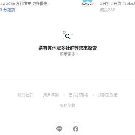
❤︎脆弱少女Trayroの官方社群❤︎ 更多優惠及日韓連線消息皆在群內࿐♪
43 分鐘前
成員282
還有其他眾多社群等您來探索
顯示更多
(Open
(Open
(Open
(Open
關於社群
用戶準則
官方部落格
規則及政策
in
in
in
in
(Open
服務條款
a
a
a
a
in
new
new
new
new
a
window)
window)
window)
window)
new
Go
Go
window)
to
to