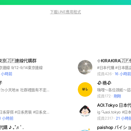
下載LINE應用程式
15東京🇯🇵連線代購群
⊹KIRAKIRA🇯
東京連線 9/12-9/14東京連線
#日本代購 #日本選
0 小時前
成員426
16 小時前
子
🥀 橋🥀
🎀這邊是妹子ㄉ小天地🎀 社群裡面有不定期活動 跟連線快速收單商品 或是可能不會上架到IGの各種商品！ 也可以跟大家分享一些東東の小天地 歡迎大家告訴大家ﾌｯ(⸝⸝⸝≖ᴗ≖​⸝⸝)‧⁺✧* 🌟購買請截圖至官方Line 官方Line帳號｜@pak8625p 🌟IG｜maze.tw__
成員172
剛剛
AOI.Tokyo 日本
#日系服飾 #日系穿搭 #日系男裝 #日系女裝 #日系情侶裝 #情侶裝 #情侶穿搭
1 小時前
成員2317
21 小時
 ♪ ₊˚♬ﾟ.
paishop パイ