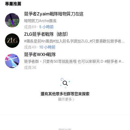
專屬推薦
競爭者Zyaim戰隊暗物質刀在這
暗物質刀Arche團長
成員89
5 小時前
ZLG競爭者戰隊｛總部｝
#團長是前Kn團員#加入前名字請加ZLG_#只要喜歡玩競爭者都可以進來#團長也有玩第五#娛樂性質
成員49
10 小時前
競爭者WXH戰隊
競爭者群，只要有50等就能進哦 也可以來聊天:D #競爭者 #Roblox
成員36
還有其他眾多社群等您來探索
顯示更多