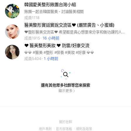
韓國愛美整形揪團台灣小組
揪團一起去韓國醫美、討論醫美相關
成員1118
醫美整形實話實說交流區❤ (嚴禁廣告、小蜜蜂)
❤整形醫美交流區❤ 希望都是真心想要來分享和做功課的人使用 歡迎大家一起交流變美的故事和經驗 嚴禁小蜜蜂和打廣告 以下的療程和手術都可以來做討論唷 #醫美#隆鼻#隆乳#微整形#雙眼皮#眼袋#瘦身#減肥#整形#補脂肪#玻尿酸#童顏針#拉皮#音波拉皮#電波拉皮#皮秒雷射#鳳凰電皮#微微電波#除毛#美白#肉毒#埋線#保養#飛針#瘦瘦針
成員1915
16 小時前
❤ 醫美整形美妝 ❤ 防雷/好康交流
💎💎 #醫美 #整形 #保養 #美妝 #好康 💎💎
成員5404
1 小時前
還有其他眾多社群等您來探索
顯示更多
(Open
關於社群
in
(Open
(Open
(Open
用戶準則
官方部落格
規則及政策