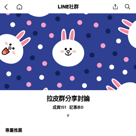
Go
share
se
LINE社群
back
to
home
拉皮群分享討論
成員151
記事本0
#
專屬推薦