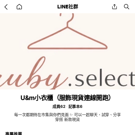
Go
share
se
LINE社群
back
to
home
U&m小衣櫃（服飾現貨連線開跑）
成員62
記事本6
每一次都期待在市集與你們見面 ✨ 可以一起聊天、試穿、分享
穿搭 新款現貨
專屬推薦