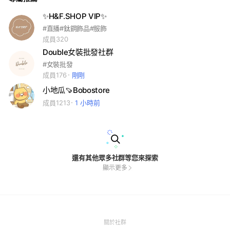
✨H&F.SHOP VIP✨
#直播#鈦鋼飾品#服飾
成員320
Double女裝批發社群
#女裝批發
成員176
剛剛
小地瓜🍠Bobostore
成員1213
1 小時前
還有其他眾多社群等您來探索
顯示更多
(Open
關於社群