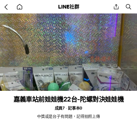
Go
share
se
LINE社群
back
to
home
嘉義車站前娃娃機22台-陀螺對決娃娃機
成員7
記事本0
中獎或是台子有問題，記得拍照上傳