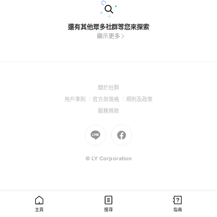
還有其他眾多社群等您來探索
顯示更多
(Open
關於社群
in
(Open
(Open
(Open
用戶準則
官方部落格
規則及政策
a
in
in
in
(Open
服務條款
new
a
a
a
in
window)
new
Go
new
Go
new
a
window)
to
window)
to
window)
new
Line
Facebook
window)
(Open
(Open
© LY Corporation
in
in
a
a
new
new
window)
window)
主頁
搜尋
指南