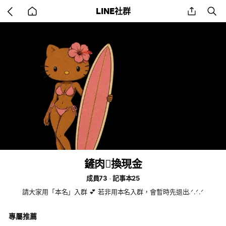
Go
share
se
LINE社群
back
to
home
鏟肉🪏換現金
成員73
記事本25
請大家用「本名」入群 💕 若非用本名入群，會暫時先退出.ᐟ.ᐟ.ᐟ
專屬推薦