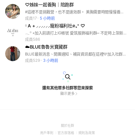
♡姊妹一起養胸｜陪跑群
#這裡不是挑戰營，也不是速效群。 美胸需要時間慢慢養🫶🏻 這個群會陪妳做的只有三件事： ✔ 每天提醒自己好好補充膠原蛋白肽 ✔ 調整幾個可以放進生活的小習慣 ✔ 調整日常、好好照顧自己 妳願意可以打卡、分享成果但不強制 只要願意陪自己一段時間就好💗
成員17
5 小時前
ᵕ̈ A + ⸝⸝⸝⸝⸝⸝寵粉福利社ฅ₊⁺ ♡
𓂃꙳ ⋆加入前請打上IG帳號 愛筑服飾福利群⑅ 不定時上架新品、特價、開團⋯商品 #寵粉專區社群 #省荷包又能美麗 ·͜· ‘’ #新品搶先看 #廠商隨時飛廣州平價連線 ⊹꙳ Instagram 🔍 aizhu.clothes ⊹꙳ Facebook 🔍愛筑服飾
成員586
☁️BLUE魯魯米寶藏群
BLUE最新消息、開團通知、補貨資訊都在這裡🩵加入社群記得先看公告喔！ 官網www.blue20.tw
成員529
3 小時前
還有其他眾多社群等您來探索
顯示更多
(Open
關於社群
in
(Open
(Open
(Open
用戶準則
官方部落格
規則及政策