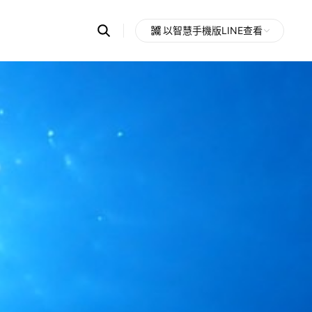
Search
以智慧手機版LINE查看
OpenChats
Open
or
search
messages
area