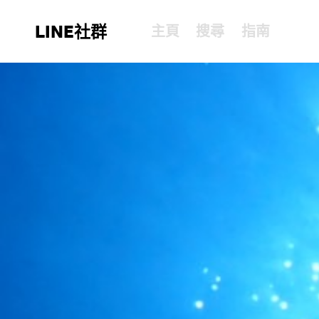
LINE社群
主頁
搜尋
指南