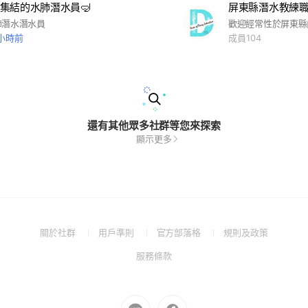
集結的水肺潛水員🤿
屏東縣潛水教練
肺潛水潛水員
 小時前
成員104
還有其他眾多社群等您來探索
顯示更多
(Open
(Open
(Open
(Open
關於社群
用戶準則
官方部落格
規則及政策
in
in
in
in
(Open
服務條款
a
a
a
a
in
new
new
new
new
a
window)
window)
window)
window)
new
Go
Go