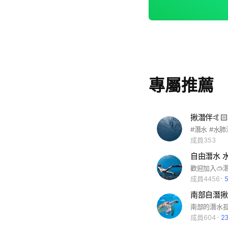
專屬推薦
揪潛伴🤙
#潛水 #水肺
成員353
成員4456
南部自潛揪
成員604
2