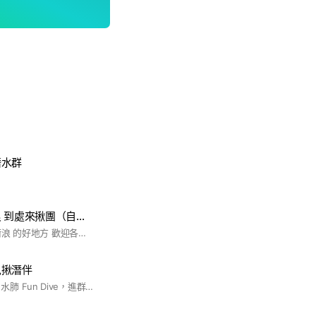
潛水群
到處潛水到處衝浪 到處來揪團（自由潛水 水肺 教練招生 買賣交易 衝浪 討論區）
全台灣最好揪潛水 衝浪 的好地方 歡迎各潛水衝浪界的前輩 無論你是 新人想學想找教練 教練想找學生 廠商想找買家 買家想找賣家 潛水想揪伴 都歡迎加入
兒揪潛伴
浪滔自潛Freediving 水肺 Fun Dive，進群請改大頭照以及之後約潛名字，以便約潛好相認，以上兩樣沒更換者進群一律踢出，歡迎大家在此聊天討論自由潛水及水肺相關，分享潛點、海況、裝備、交朋友！