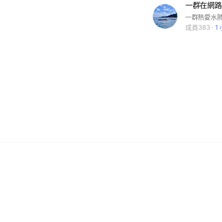
一群在網路
一群熱愛水
成員383
1