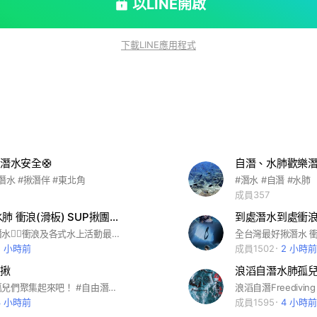
以LINE開啟
下載LINE應用程式
潛水安全🛟
自潛、水肺歡樂
潛水 #揪潛伴 #東北角
#潛水 #自潛 #水肺
成員357
自由潛水 水肺 衝浪(滑板) SUP揪團找潛伴交流平台
歡迎加入🥽潛水🏄‍♀️衝浪及各式水上活動最大社群平台 無論您是新手或老手都歡迎您的加入~一起討論與分享❤️ ⚠️社群版規請務必遵守📌本平台僅提供水上裝備買賣交流不負責買賣糾紛,請自行解決📌管理員有絕對權力剔除違規或擾亂秩序之成員📌嚴禁在此招募群組📌不開放與社群主題不相關廣告屢犯者剔除 感謝配合🙏 #潛水#自由潛水#水肺#SUP#浮潛#衝浪#水上活動#找潛伴#找教練#揪團#水上活動裝備買賣
5 小時前
成員1502
2 小時前
揪
浪滔自潛水肺孤
南部的潛水孤兒們聚集起來吧！ #自由潛水 #自潛 #找潛伴
3 小時前
成員1595
4 小時前