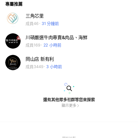
專屬推薦
菜」結合了韓式傳統發酵技術與現代口感，酸辣適中、脆口多
汁，無論作為配菜、開胃小菜或加入料理中，都能增添層次。
阿央師堅持選用新鮮食材手工製作，讓消費者輕鬆在家品味純粹
三角芯里
的手工風味，體驗傳統家常美味與品牌傳遞的溫暖。
成員46
31 分鐘前
川碩嚴選牛肉專賣&肉品、海鮮
成員169
22 小時前
岡山店 新有利
成員3449
3 小時前
還有其他眾多社群等您來探索
顯示更多