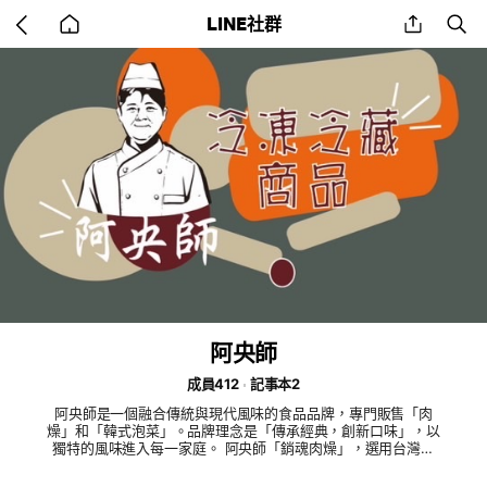
Go
share
se
LINE社群
back
to
home
阿央師
成員412
記事本2
阿央師是一個融合傳統與現代風味的食品品牌，專門販售「肉
燥」和「韓式泡菜」。品牌理念是「傳承經典，創新口味」，以
獨特的風味進入每一家庭。 阿央師「銷魂肉燥」，選用台灣上
等豬肉，經過細心處理與調味，保留傳統台式肉燥的濃郁香氣和
豐富膠質，適合搭配米飯、麵食或作為料理基底。 「韓式泡