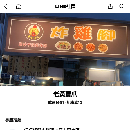
Go
share
se
LINE社群
back
to
home
老黃賣爪
成員1461
記事本10
專屬推薦
何時旅遊＆輕裝上陣｜苗栗店