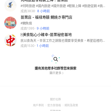
#何時旅遊 #國內旅遊 #國外旅遊 #輕裝上陣 #旅遊促銷 #員工旅遊 #家庭旅遊 #飯店住宿 #旅遊活動 #航空公司 #客製化 #特別團 #背包客 #精緻小團 #溯溪 #攀岩 #露營 #野營 #團康活動 #烤肉 #團康活動 #晚宴 #會議 #包團 #包車 #遊覽車 #九人座 #深度旅遊 #SUP #苗栗店
成員3838
8 小時前
苗栗店 - 福禄寿囍 鯛焼き専門店
#鯛魚燒
成員1395
9 小時前
🀄美食點心小確幸-苗栗秘密基地
民以食為天，辛苦工作之餘我也需要享受美食，希望這裡的美食點心水果您會喜歡！🀄會去載，最好是經濟又實惠的那種！
成員1530
1 小時前
還有其他眾多社群等您來探索
顯示更多
(Open
關於社群
in
(Open
(Open
(Open
用戶準則
官方部落格
規則及政策
a
in
in
in