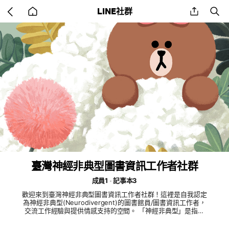
Go
share
se
LINE社群
back
to
home
臺灣神經非典型圖書資訊工作者社群
成員1
記事本3
歡迎來到臺灣神經非典型圖書資訊工作者社群！這裡是自我認定
為神經非典型(Neurodivergent)的圖書館員/圖書資訊工作者，
交流工作經驗與提供情感支持的空間。 「神經非典型」是指個
人的神經發展情形，不同於社會所認定的常態。類別有：自閉
(含亞斯伯格)、ADHD、學習障礙、智能障礙、感官敏/鈍感、PT