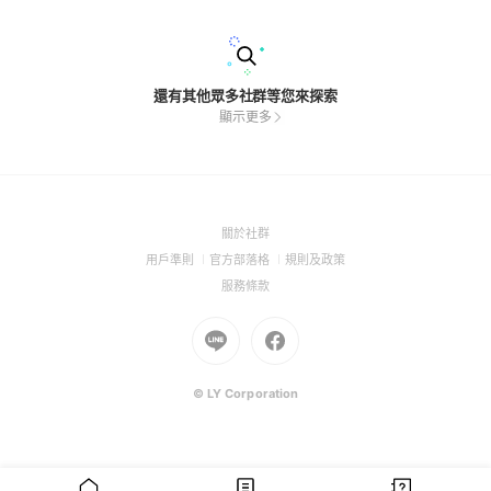
SD、人格障礙等。 #圖書館員 #圖書資訊工作者
還有其他眾多社群等您來探索
顯示更多
(Open
關於社群
in
(Open
(Open
(Open
用戶準則
官方部落格
規則及政策
a
in
in
in
(Open
服務條款
new
a
a
a
in
window)
new
Go
new
Go
new
a
window)
to
window)
to
window)
new
Line
Facebook
window)
(Open
(Open
© LY Corporation
in
in
a
a
new
new
window)
window)