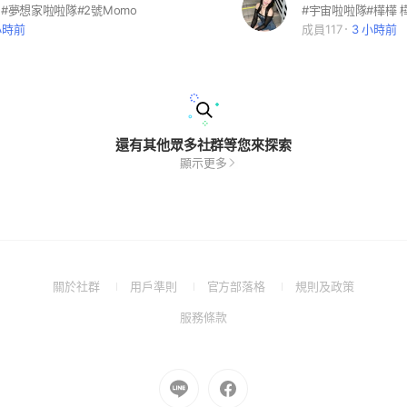
 #夢想家啦啦隊#2號Momo
小時前
成員117
3 小時前
還有其他眾多社群等您來探索
顯示更多
(Open
(Open
(Open
(Open
關於社群
用戶準則
官方部落格
規則及政策
in
in
in
in
(Open
服務條款
a
a
a
a
in
new
new
new
new
a
window)
window)
window)
window)
new
Go
Go
window)
to
to