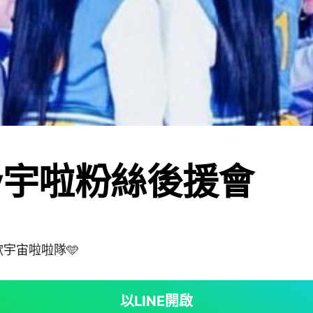
ky宇啦粉絲後援會
宇宙啦啦隊🩵
以LINE開啟