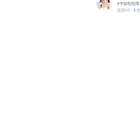
#宇宙啦啦隊
成員66
3 