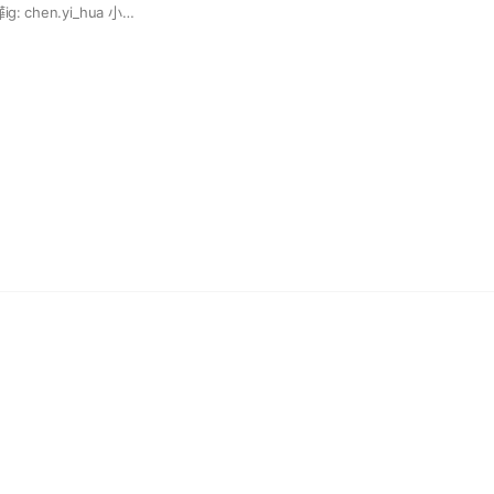
#宇宙啦啦隊#樺樺 樺ig: chen.yi_hua 小編ig: for._.hua