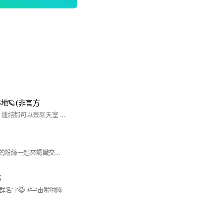
地🪐(非官方
大家有宇啦活動/影片連結都可以丟聊天室 一起追這28顆星星🤍#宇宙啦啦隊#yula#momo#玹玹#莓莓#慢慢#zoey#艾莉兒#靚靚#吳若湄#李麗安#海莉#柔柔#艾琳#方禹心#魚安#Lyxi#黛比#魚肉#鹽鹽#妃妃#Lydia#紀欣伶#ZX#愛玉#樺樺#叩叩#Tina#祖安娜
歡迎所有喜歡W!nky的粉絲一起來認識交流～ #W!nky
部
名字😹 #宇宙啦啦隊