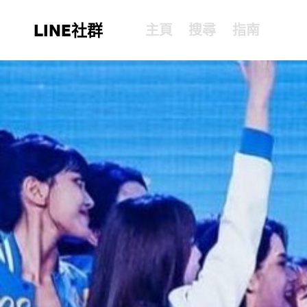
LINE社群
主頁
搜尋
指南