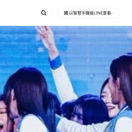
Search
以智慧手機版LINE查看
OpenChats
Open
or
search
messages
area