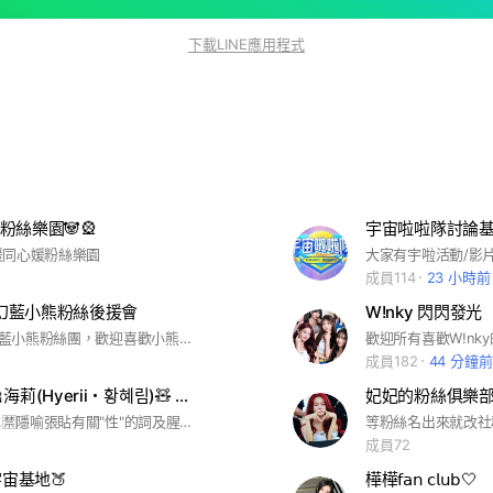
下載LINE應用程式
粉絲樂園🐼🎡
宇宙啦啦隊討論基
媛同心媛粉絲樂園
成員114
23 小時前
UE幻藍小熊粉絲後援會
W!nky 閃閃發光
GENBLUE幻藍小熊粉絲團，歡迎喜歡小熊的🐻🍪加入
成員182
44 分鐘前
舞蹈精靈 🎀海莉(Hyerii・황혜림)🧸 台灣🇹🇼粉絲社群
妃妃的粉絲俱樂
社群規則： 1.🈲️隱喻張貼有關"性"的詞及腥羶內容。 2.🈲️討論政治相關議題。 3.🈲️使用有關污辱性字眼。 4.🈲️討論各項運動賽事相關內容。 5..🈲️攻擊批評其他啦啦隊員，踩一捧一言詞，或未經證實之圖文影射及討論。 6.🈲️洗版 (包括貼圖洗版)。 7.🈲️分享連結或邀請他人至其他社群。 8.🈲️自我推銷 (包括詐騙...等商業行為)。 9.🈲️散播未經官方證實的消息新聞。 10.🈲️個人任何形式周邊商品，徵求、出售及交換等行為。⭐️海莉活動票卷，酌情使用討論串勿洗版，但本社群不負任何交易糾紛或責任，請自行判斷真偽及自承結果。 11.請勿短時間過度，或是多次濫用提及功能，避免造成他人困擾。 12.分享照片或影片，請附連結來源。 13.本社群是海莉非官方社群，主題請針對海莉分享及討論，非海莉主題之內容，管理員將會給予警告一次。 14.嘗試引戰者將直接踢出。 15.累積兩次警告者，管理員可依版規踢出。 16.違規遭踢出，或自行退出者，無法再重新加入。 17.本社群為非官方社群。
等粉絲名出來就改社群
成員72
宇宙基地🍑
樺樺𝖿𝖺𝗇 𝖼𝗅𝗎𝖻🤍