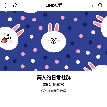
Go
share
se
LINE社群
back
to
home
蓁人的日常社群
成員2
記事本0
歡迎來到我的社群