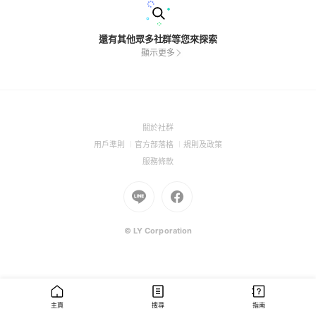
還有其他眾多社群等您來探索
顯示更多
(Open
關於社群
in
(Open
(Open
(Open
用戶準則
官方部落格
規則及政策
a
in
in
in
(Open
服務條款
new
a
a
a
in
window)
new
Go
new
Go
new
a
window)
to
window)
to
window)
new
Line
Facebook
window)
(Open
(Open
© LY Corporation
in
in
a
a
new
new
window)
window)
主頁
搜尋
指南