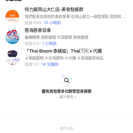
特力屋岡山大仁店-美食點餐群
我們是來自各地的美食餐車 在岡山創立一個營業點 提供岡山鄉親美味的美食
成員1689
10 小時前
慈海慈善協會
偏鄉關懷 弱勢關懷 社區關懷 施棺關懷
成員258
1 小時前
「Thai Bloom 泰繽綻」Thai🇹🇭 x 代購
＃泰國選物 ＃在地選物 ＃代購 ＃泰國優質商品
成員142
14 分鐘前
還有其他眾多社群等您來探索
顯示更多
(Open
關於社群