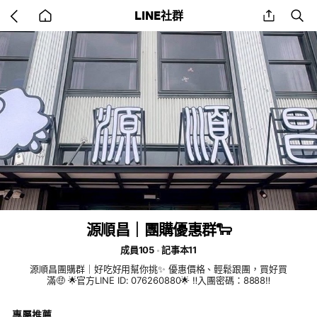
Go
share
se
LINE社群
back
to
home
源順昌｜團購優惠群🐑
成員105
記事本11
源順昌團購群｜好吃好用幫你挑✨ 優惠價格、輕鬆跟團，買好買
滿🤑 🌟官方LINE ID: 076260880🌟 ‼️入團密碼：8888‼️
專屬推薦