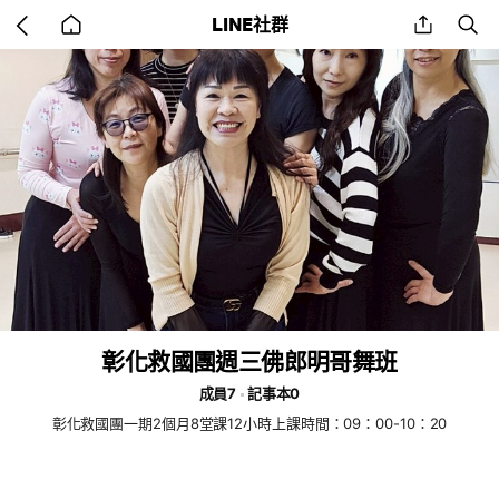
Go
share
se
LINE社群
back
to
home
彰化救國團週三佛郎明哥舞班
成員7
記事本0
彰化救國團一期2個月8堂課12小時上課時間：09：00-10：20