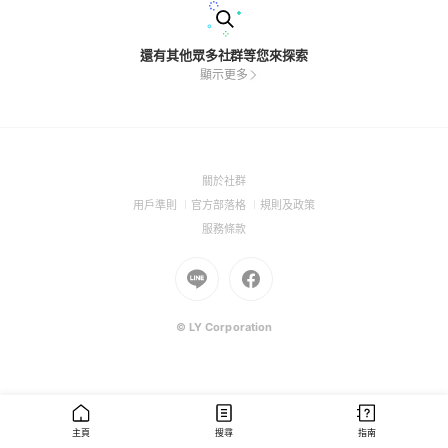
還有其他眾多社群等您來探索
顯示更多
(Open
關於社群
in
(Open
(Open
(Open
用戶準則
官方部落格
規則及政策
a
in
in
in
(Open
服務條款
new
a
a
a
in
window)
new
Go
new
Go
new
a
window)
to
window)
to
window)
new
Line
Facebook
window)
(Open
(Open
© LY Corporation
in
in
a
a
new
new
window)
window)
主頁
搜尋
指南