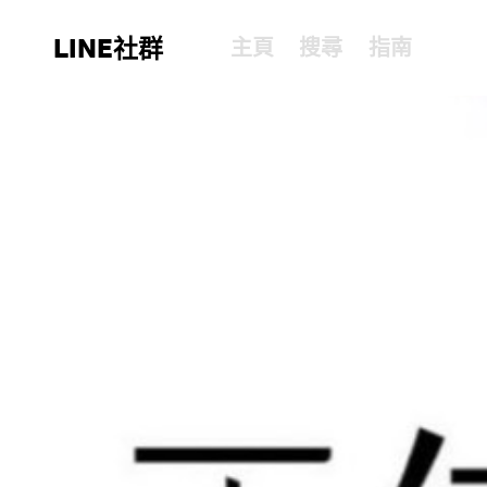
LINE社群
主頁
搜尋
指南