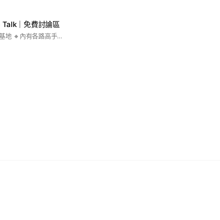
 Talk｜免費討論區
🔸新手小白股市學習基地 🔸內有各路高手一起討論 #波段 #當沖 #股票 #股市 #金融