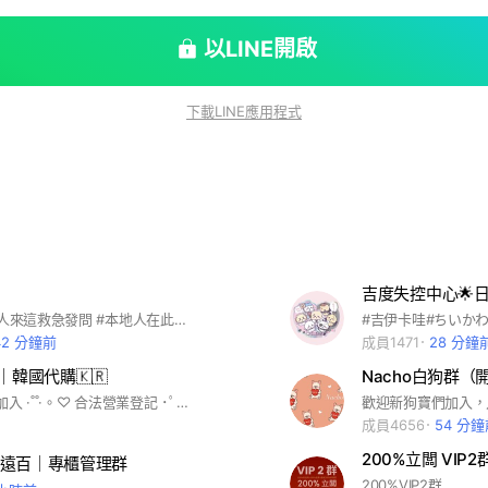
以LINE開啟
下載LINE應用程式
吉度失控中心🌟
#高雄 #外地人來這救急發問 #本地人在此聊家鄉事 #美食 #景點 #吃喝玩樂 #在地大小事 #團購 #禁政治
42 分鐘前
成員1471
28 分鐘
｜韓國代購🇰🇷
Nacho白狗群（
♡。·˚˚· 歡迎加入 ·˚˚·。♡ 合法營業登記 ･ﾟ✧小幫手常駐韓國🇰🇷 oliveyoung全品項代購 韓國潮牌服飾 包款代購 專櫃美妝保養品代購 #韓國代購#韓國美妝#國際美妝#各國代購#保養品#韓國潮流服飾#韓國免稅店#韓國文創#韓國選品#專櫃美妝
成員4656
54 分
200%立闆 VIP2
遠百｜專櫃管理群
200%VIP2群