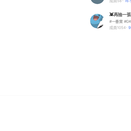
成員58
16
👾再抽一
#一番賞 #G
成員1054