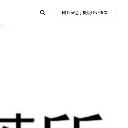
Search
以智慧手機版LINE查看
OpenChats
Open
or
search
messages
area