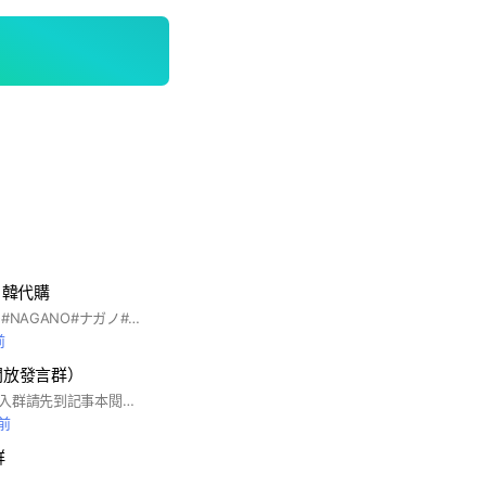
日韓代購
#吉伊卡哇#ちいかわ#NAGANO#ナガノ#JUMP#三麗鷗#寶可夢#NintendoTOKYO
前
開放發言群）
歡迎新狗寶們加入，入群請先到記事本閱讀社群規則喲～
鐘前
群