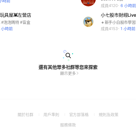
 小時前
成員4120
6 小時前
張玩具屋👾左營店
小七股市財經Live
K #泡泡瑪特 #盲盒
9 小時前
成員4153
1 小時前
還有其他眾多社群等您來探索
顯示更多
(Open
(Open
(Open
(Open
關於社群
用戶準則
官方部落格
規則及政策
in
in
in
in
(Open
服務條款
a
a
a
a
in
new
new
new
new