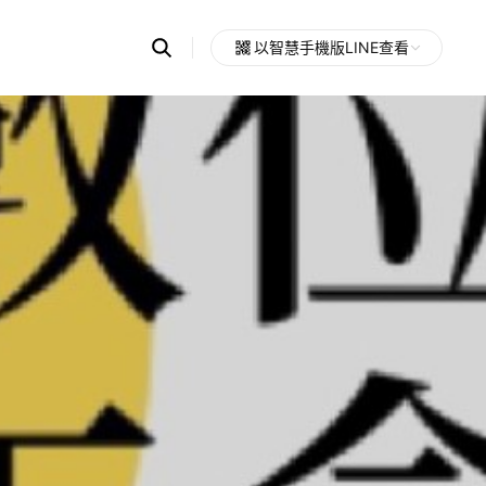
Search
以智慧手機版LINE查看
OpenChats
Open
or
search
messages
area