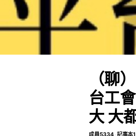
（聊）
台工會u
大 大都
成員5334
記事本1