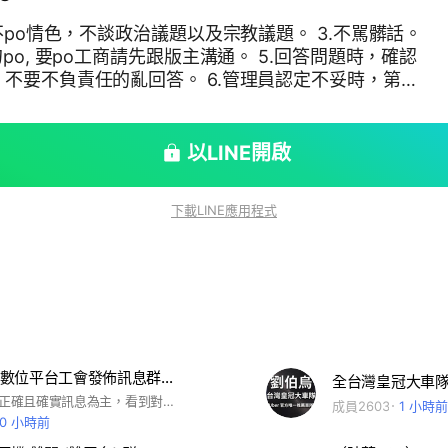
.不po情色，不談政治議題以及宗教議題。 3.不駡髒話。
po, 要po工商請先跟版主溝通。 5.回答問題時，確認
不要不負責任的亂回答。 6.管理員認定不妥時，第一
接請你離開。
以LINE開啟
下載LINE應用程式
多元計程車數位平台工會發佈訊息群（勿聊天）uber linego 台灣大 大都會 yoxi
1.群組以發佈正確且確實訊息為主，看到對司機有幫助訊息，麻煩轉傳出去給越多司機知道，讓越多人獲得正確訊息。 2.只接受關於多元或小黃駕駛相關的內容、訊息發佈、轉載。 3.其他無關上述的 資料、影片、請安問好 等文字、貼圖、影片，請勿在此發表 4.請勿張貼任何未經同意的廠商資訊。 (有好的廠商請把資料給版主，版主會跟推薦廠商聯絡，確認是正派經營，而且是對司機好的廠商，會統一推薦給所有夥伴) 為了群組的全體車友，收取重要資訊不被其他無關的訊息影響，再麻煩收回訊息。 5.管理員認為不妥訊息會直接刪除訊息
成員2603
1 小時前
10 小時前