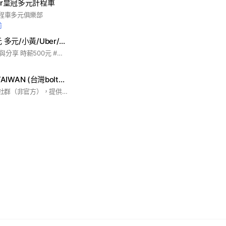
er皇冠多元計程車
計程車多元俱樂部
前
計程車 時薪500元 多元/小黃/Uber/台灣大車隊/大都會/Linetaxi/Yoxi 社團
加入社團，一起學習與分享 時薪500元 #多元 #小黃 #Uber #台灣大車隊 #大都會 #linetaxi #yoxi #多元計程車 #小黃 #多元司機收入
BOLT DRIVERS TAIWAN (台灣bolt）討論區
社群為Bolt司機討論社群（非官方），提供最新bolt資訊、開通及各種問題討論。