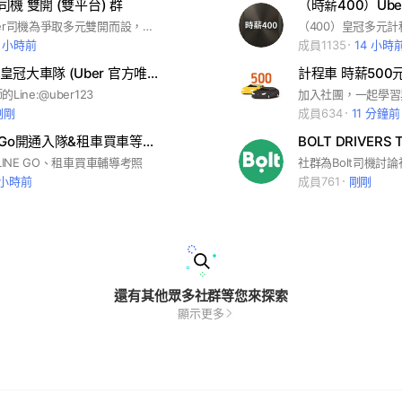
 司機 雙開 (雙平台) 群
（時薪400）Ub
這是一群Uber司機為爭取多元雙開而設，聊天只限Uber司機酸甜苦辣跑車分享或雙平台訊息，其餘廣告一律刪除。請一起爭取雙開。 … #uber #多元 #雙平台 #雙開 #計程車 #台灣大車隊 #大都會 #yoxi #linetaxi #多元化計程車 #uber多元
（400）皇冠多元
5 小時前
成員1135
14 小時
劉伯烏台北皇冠大車隊 (Uber 官方唯一推薦車隊)
ine:@uber123
剛剛
成員634
11 分鐘前
Bolt、LineGo開通入隊&租車買車等計程車疑難雜症診斷處
LINE GO、租車買車輔導考照
 小時前
成員761
剛剛
還有其他眾多社群等您來探索
顯示更多