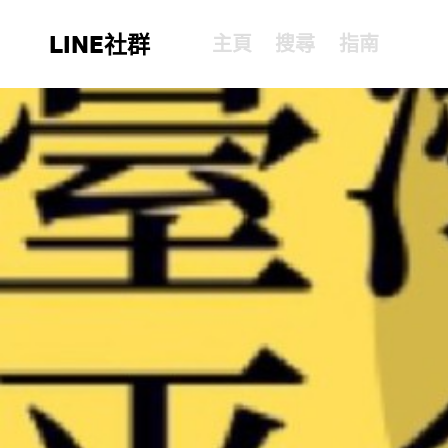
LINE社群
主頁
搜尋
指南