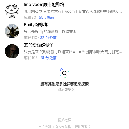
line voom嚴肅避難群
臨時創ㄍ群 只要原本有在voom上發文的人都歡迎進來聊天😭✋🏻 這裡是和平的小小世界不接受吵架接受愛的誇誇💓 傻逼官方不要以為這樣就能阻止我們的愛😡🫵🏻
成員33
55 分鐘前
Emily粉絲群
只要是Emily的粉絲就可以進來喔
成員110
32 分鐘前
玄的粉絲群😋🎀
只要是玄.的粉絲就可以進來(*☻-☻*) 進來聊聊天或打打電話(o^^o) 不認識我的話不要進來喔～:-D
成員108
31 分鐘前
還有其他眾多社群等您來探索
顯示更多
(Open
關於社群
in
(Open
(Open
(Open
用戶準則
官方部落格
規則及政策