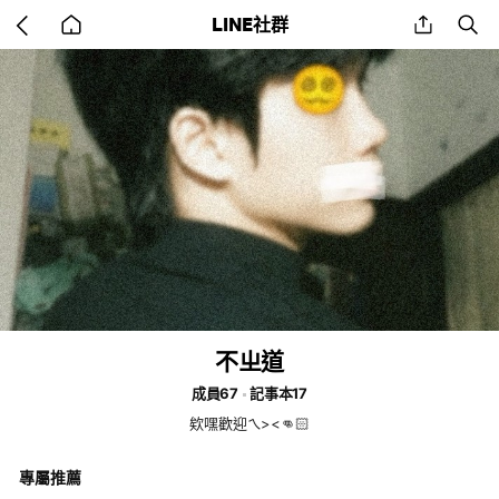
Go
share
se
LINE社群
back
to
home
不ㄓ道
成員67
記事本17
欸嘿歡迎ㄟ><👊🏻
專屬推薦